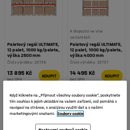
K dispozici ve více
variantách
Paletový regál ULTIMATE,
Paletový regál ULTIMATE,
12 palet, 1000 kg/paleta,
12 palet, 1000 kg/paleta,
výška 2500 mm
výška 4000 mm
Číslo výrobku
:
23735
Číslo výrobku
:
23737
13 895 Kč
14 495 Kč
KOUPIT
KOUPIT
bez DPH
bez DPH
Když kliknete na „Přijmout všechny soubory cookie“, poskytnete
tím souhlas k jejich ukládání na vašem zařízení, což pomáhá s
navigací na stránce, s analýzou využití dat a s našimi
marketingovými snahami.
Soubory cookie
Nastavení souborů cookie