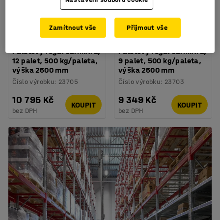
Zamítnout vše
Přijmout vše
K dispozici ve více
K dispozici ve více
variantách
variantách
Paletový regál ULTIMATE,
Paletový regál ULTIMATE,
12 palet, 500 kg/paleta,
9 palet, 500 kg/paleta,
výška 2500 mm
výška 2500 mm
Číslo výrobku
:
23705
Číslo výrobku
:
23703
10 795 Kč
9 349 Kč
KOUPIT
KOUPIT
bez DPH
bez DPH