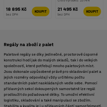
Číslo výrobku
:
23744
18 895 Kč
21 495 Kč
KOUPIT
KOUPIT
bez DPH
bez DPH
Regály na zboží z palet
Paletové regály se díky jedinečné, prostorově úsporné
konstrukci hodí jak do malých skladů, tak i do velkých
společností, které potřebují mnoho paletových míst.
Jsou dokonale uzpůsobené právě pro skladování palet a
jejich rozměry odpovídají vždy určitému počtu
standardních palet naskládaných vedle sebe. Pomocí
přídavných sekcí dokoupených samostatně lze regál
prodloužit do požadované délky. To umožní efektivní
logistiku, skladování a také manipulaci se zbožím.
Stabilita a kvalita je i u přídavných částí samozřejmostí.