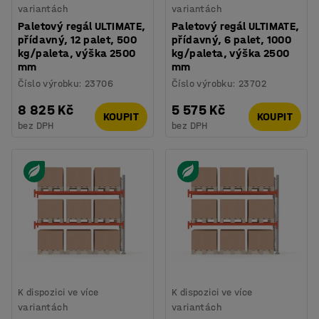
variantách
variantách
Paletový regál ULTIMATE,
Paletový regál ULTIMATE,
přídavný, 12 palet, 500
přídavný, 6 palet, 1000
kg/paleta, výška 2500
kg/paleta, výška 2500
mm
mm
Číslo výrobku
:
23706
Číslo výrobku
:
23702
8 825 Kč
5 575 Kč
KOUPIT
KOUPIT
bez DPH
bez DPH
K dispozici ve více
K dispozici ve více
variantách
variantách