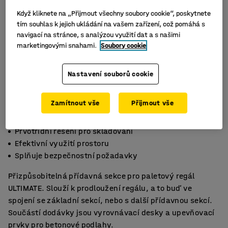
Když kliknete na „Přijmout všechny soubory cookie“, poskytnete
tím souhlas k jejich ukládání na vašem zařízení, což pomáhá s
navigací na stránce, s analýzou využití dat a s našimi
marketingovými snahami.
Soubory cookie
Nastavení souborů cookie
Zamítnout vše
Přijmout vše
Prvotřídní řešení pro skladování
Efektivní využití prostoru
Splňuje bezpečnostní požadavky
Přizpůsobitelná přídavná sekce pro paletový regál
ULTIMATE. Slouží k prodloužení regálu, a to buď ve
spojení se základní sekcí, nebo s další přídavnou sekcí.
Součástí dodávky jsou vyrovnávací desky a upevňovací
prvky pro betonové podlahy.