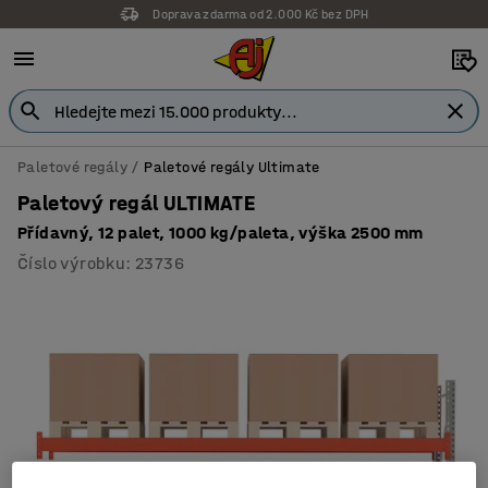
Doprava zdarma od 2.000 Kč bez DPH
Paletové regály
Paletové regály Ultimate
Paletový regál ULTIMATE
Přídavný, 12 palet, 1000 kg/paleta, výška 2500 mm
Číslo výrobku
:
23736