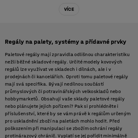
VÍCE
Regály na palety, systémy a přídavné prvky
Paletové regály mají zpravidla odlišnou charakteristiku
nežli běžné skladové regály. Určité modely kovových
regálů lze využívat ve skladech i dílnách, ale i v
prodejnách či kancelářích. Oproti tomu paletové regály
mají svá specifika. Bývají nedílnou součástí
průmyslových či potravinářských velkoskladů nebo
hobbymarketů. Obsahují vaše sklady paletové regály
nebo plánujete jejich pořízení? Pak si prohlédněte i
příslušenství, které by se vám právě k regálům určeným
pro uskladnění zboží na paletách mohlo hodit. Před
poškozením při manipulaci se zbožím ochrání regály
protinárazový chránič. Vyplatí se jej pořídit minimálně