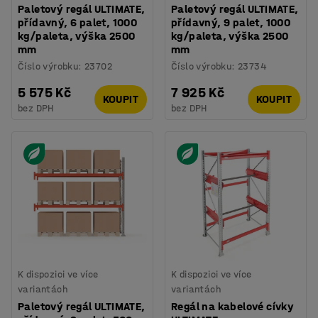
Paletový regál ULTIMATE,
Paletový regál ULTIMATE,
přídavný, 6 palet, 1000
přídavný, 9 palet, 1000
kg/paleta, výška 2500
kg/paleta, výška 2500
mm
mm
Číslo výrobku
:
23702
Číslo výrobku
:
23734
5 575 Kč
7 925 Kč
KOUPIT
KOUPIT
bez DPH
bez DPH
K dispozici ve více
K dispozici ve více
variantách
variantách
Paletový regál ULTIMATE,
Regál na kabelové cívky