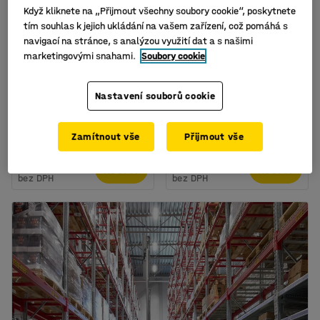
Když kliknete na „Přijmout všechny soubory cookie“, poskytnete
tím souhlas k jejich ukládání na vašem zařízení, což pomáhá s
navigací na stránce, s analýzou využití dat a s našimi
marketingovými snahami.
Soubory cookie
K dispozici ve více
K dispozici ve více
variantách
variantách
Regál na kabelové cívky
Paletový regál ULTIMATE,
Nastavení souborů cookie
ULTIMATE,
12 palet, 500 kg/paleta,
4000x950x1100 mm
výška 2500 mm
Číslo výrobku
:
23725
Číslo výrobku
:
23705
Zamítnout vše
Přijmout vše
25 595 Kč
10 795 Kč
KOUPIT
KOUPIT
bez DPH
bez DPH