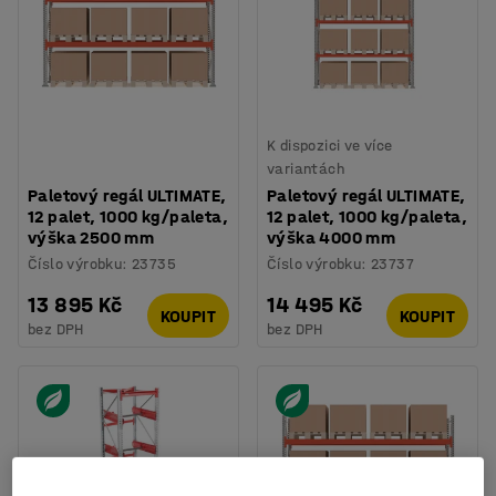
K dispozici ve více
variantách
Paletový regál ULTIMATE,
Paletový regál ULTIMATE,
12 palet, 1000 kg/paleta,
12 palet, 1000 kg/paleta,
výška 2500 mm
výška 4000 mm
Číslo výrobku
:
23735
Číslo výrobku
:
23737
13 895 Kč
14 495 Kč
KOUPIT
KOUPIT
bez DPH
bez DPH