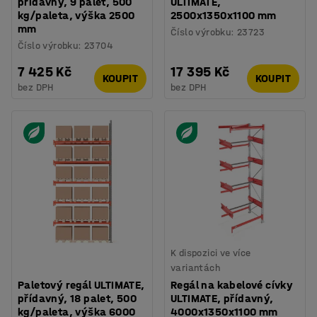
přídavný, 9 palet, 500
ULTIMATE,
kg/paleta, výška 2500
2500x1350x1100 mm
mm
Číslo výrobku
:
23723
Číslo výrobku
:
23704
7 425 Kč
17 395 Kč
KOUPIT
KOUPIT
bez DPH
bez DPH
K dispozici ve více
variantách
Paletový regál ULTIMATE,
Regál na kabelové cívky
přídavný, 18 palet, 500
ULTIMATE, přídavný,
kg/paleta, výška 6000
4000x1350x1100 mm