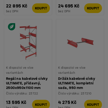
22 895 Kč
24 695 Kč
KOUPIT
KOUPIT
bez DPH
bez DPH
K dispozici ve více
K dispozici ve více
variantách
variantách
Regál na kabelové cívky
Držák kabelové cívky
ULTIMATE, přídavný,
ULTIMATE, kompletní
2500x950x1100 mm
sada, 950 mm
Číslo výrobku
:
23722
Číslo výrobku
:
237210
13 595 Kč
4 275 Kč
KOUPIT
KOUPIT
bez DPH
bez DPH