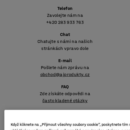
Telefon
Zavolejte nám na
+420 283 933 763
Chat
Chatujte s námi na našich
stránkách vpravo dole
E-mail
Pošlete nám zprávu na
obchod@ajprodukty.cz
FAQ
Zde získáte odpovědi na
často kladené otázky
Objednávka
Platba
Doprava
Informace o produktech
Když kliknete na „Přijmout všechny soubory cookie“, poskytnete tím s