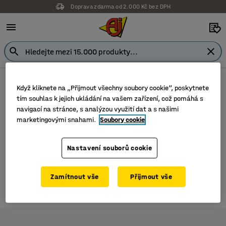
Doprava zdarma od 2.000 Kč bez DPH
Kancelářské doplňky ke stolu
Poznámkové bločky
Když kliknete na „Přijmout všechny soubory cookie“, poskytnete
tím souhlas k jejich ukládání na vašem zařízení, což pomáhá s
V této kategorii není žádný produkt.
navigací na stránce, s analýzou využití dat a s našimi
Prohlédněte si prosím kategorii
marketingovými snahami.
Soubory cookie
Kancelářské doplňky ke stolu
.
Nastavení souborů cookie
Zamítnout vše
Přijmout vše
0 produktů