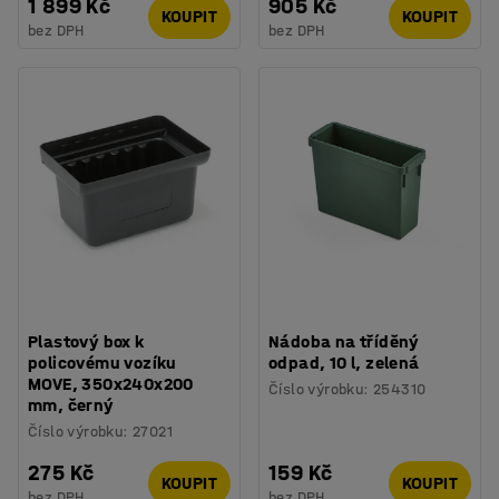
1 899 Kč
905 Kč
KOUPIT
KOUPIT
bez DPH
bez DPH
Plastový box k
Nádoba na tříděný
policovému vozíku
odpad, 10 l, zelená
MOVE, 350x240x200
Číslo výrobku
:
254310
mm, černý
Číslo výrobku
:
27021
275 Kč
159 Kč
KOUPIT
KOUPIT
bez DPH
bez DPH