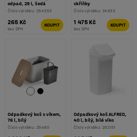
odpad, 29 l, šedá
skříňky
Číslo výrobku
:
254353
Číslo výrobku
:
24933
265 Kč
1 475 Kč
KOUPIT
KOUPIT
bez DPH
bez DPH
Odpadkový koš s víkem,
Odpadkový koš ALFRED,
76 l, bílý
40 l, bílý, bílé víko
Číslo výrobku
:
25480
Číslo výrobku
:
252151