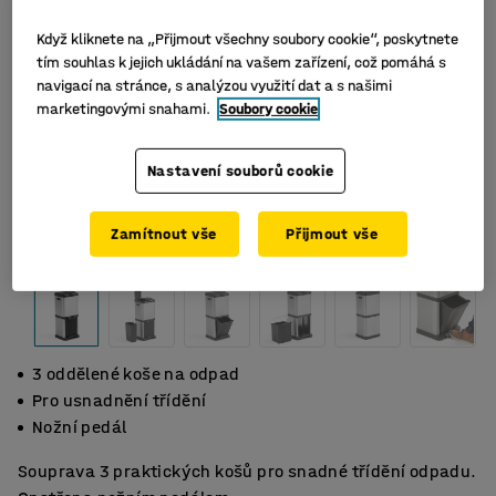
Když kliknete na „Přijmout všechny soubory cookie“, poskytnete
tím souhlas k jejich ukládání na vašem zařízení, což pomáhá s
navigací na stránce, s analýzou využití dat a s našimi
marketingovými snahami.
Soubory cookie
Nastavení souborů cookie
Zamítnout vše
Přijmout vše
3 oddělené koše na odpad
Pro usnadnění třídění
Nožní pedál
Souprava 3 praktických košů pro snadné třídění odpadu.