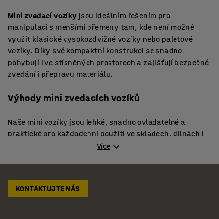
Mini zvedací vozíky
jsou ideálním řešením pro
manipulaci s menšími břemeny tam, kde není možné
využít klasické vysokozdvižné vozíky nebo paletové
vozíky. Díky své kompaktní konstrukci se snadno
pohybují i ve stísněných prostorech a zajišťují bezpečné
zvedání i přepravu materiálu.
Výhody mini zvedacích vozíků
Naše mini vozíky jsou lehké, snadno ovladatelné a
praktické pro každodenní použití ve skladech, dílnách i
obchodech.
Více
Kompaktní
snadná manipulace v úzkých uličkách a
rozměry:
stísněných prostorech.
KONTAKTUJTE NÁS
Lehká
snadná obsluha a přesné
konstrukce:
manévrování.