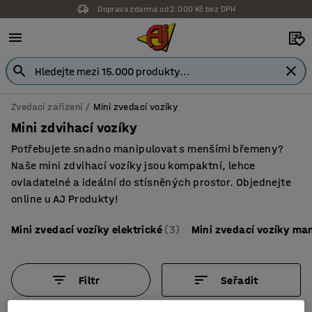
Doprava zdarma od 2.000 Kč bez DPH
Záruka 7 let
Zvedací zařízení
Mini zvedací vozíky
Mini zdvihací vozíky
Potřebujete snadno manipulovat s menšími břemeny?
Naše mini zdvihací vozíky jsou kompaktní, lehce
ovladatelné a ideální do stísněných prostor. Objednejte
online u AJ Produkty!
Mini zvedací vozíky elektrické
(3)
Mini zvedací vozíky ma
Filtr
Seřadit