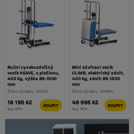
Ruční vysokozdvižný
Mini zdvihací vozík
vozík HEAVE, s plošinou,
CLIMB, elektrický zdvih,
400 kg, výška 85-1500
400 kg, zdvih 85-1500
mm
mm
Číslo výrobku
:
30075
Číslo výrobku
:
30084
18 195 Kč
49 995 Kč
KOUPIT
KOUPIT
bez DPH
bez DPH