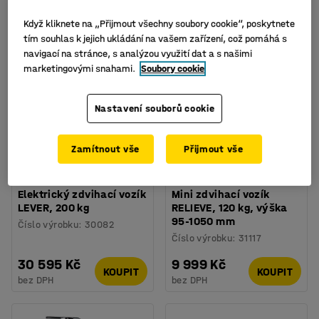
5 produktů
Když kliknete na „Přijmout všechny soubory cookie“, poskytnete
tím souhlas k jejich ukládání na vašem zařízení, což pomáhá s
navigací na stránce, s analýzou využití dat a s našimi
marketingovými snahami.
Soubory cookie
Nastavení souborů cookie
Zamítnout vše
Přijmout vše
K dispozici ve více
variantách
Elektrický zdvihací vozík
Mini zdvihací vozík
LEVER, 200 kg
RELIEVE, 120 kg, výška
95-1050 mm
Číslo výrobku
:
30082
Číslo výrobku
:
31117
30 595 Kč
9 999 Kč
KOUPIT
KOUPIT
bez DPH
bez DPH