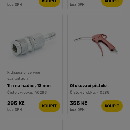
KOUPIT
KOUPIT
bez DPH
bez DPH
K dispozici ve více
variantách
Trn na hadici, 13 mm
Ofukovací pistole
Číslo výrobku
:
40266
Číslo výrobku
:
40285
295 Kč
355 Kč
KOUPIT
KOUPIT
bez DPH
bez DPH