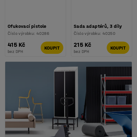
Ofukovací pistole
Sada adaptérů, 3 díly
Číslo výrobku
:
40286
Číslo výrobku
:
40250
415 Kč
215 Kč
KOUPIT
KOUPIT
bez DPH
bez DPH