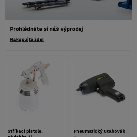
Prohlédněte si náš výprodej
Nakupujte zde!
Stříkací pistole,
Pneumatický utahovák
nádobka 1 l