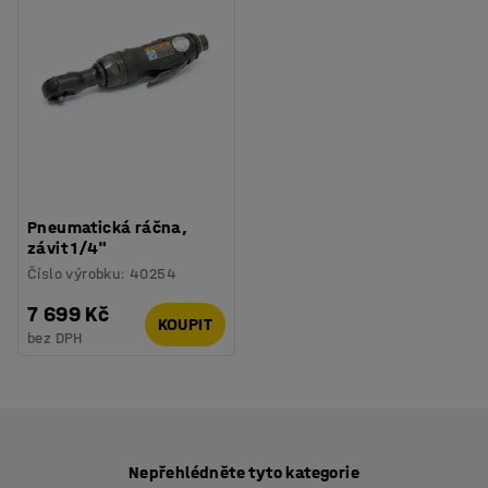
Pneumatická ráčna,
závit 1/4"
Číslo výrobku
:
40254
7 699 Kč
KOUPIT
bez DPH
Nepřehlédněte tyto kategorie