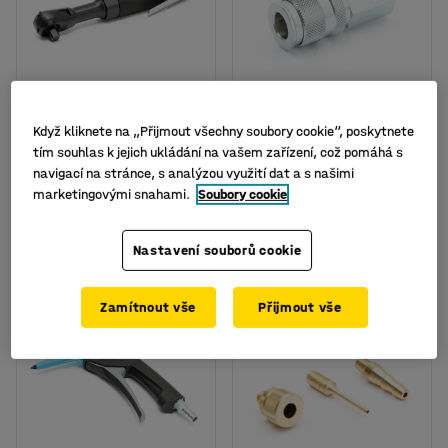
K dispozici ve více
variantách
Když kliknete na „Přijmout všechny soubory cookie“, poskytnete
Pneumatická ráčna,
Rychlospojka, vnitřní
tím souhlas k jejich ukládání na vašem zařízení, což pomáhá s
závit 1/2"
závit, 3/8"
navigací na stránce, s analýzou využití dat a s našimi
marketingovými snahami.
Soubory cookie
Číslo výrobku
:
40256
Číslo výrobku
:
40259
6 899 Kč
295 Kč
KOUPIT
KOUPIT
Nastavení souborů cookie
bez DPH
bez DPH
Zamítnout vše
Přijmout vše