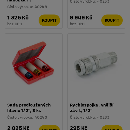
Číslo výrobku
:
40253
Číslo výrobku
:
40248
1 325 Kč
9 949 Kč
KOUPIT
KOUPIT
bez DPH
bez DPH
Sada prodloužených
Rychlospojka, vnější
hlavic 1/2", 3 ks
závit, 1/2"
Číslo výrobku
:
40240
Číslo výrobku
:
40263
2 025 Kč
295 Kč