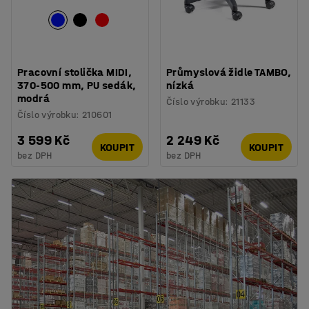
Pracovní stolička MIDI,
Průmyslová židle TAMBO,
370-500 mm, PU sedák,
nízká
modrá
Číslo výrobku
:
21133
Číslo výrobku
:
210601
3 599 Kč
2 249 Kč
KOUPIT
KOUPIT
bez DPH
bez DPH