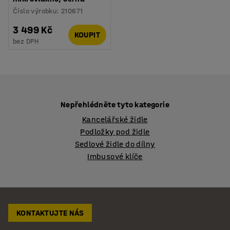
Číslo výrobku
:
210671
3 499 Kč
KOUPIT
bez DPH
Nepřehlédněte tyto kategorie
Kancelářské židle
Podložky pod židle
Sedlové židle do dílny
Imbusové klíče
KONTAKTUJTE NÁS