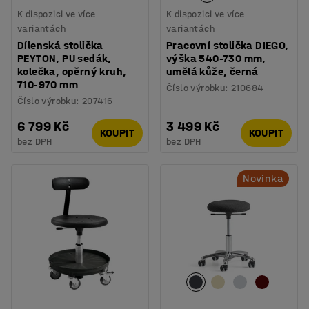
K dispozici ve více
K dispozici ve více
variantách
variantách
Dílenská stolička
Pracovní stolička DIEGO,
PEYTON, PU sedák,
výška 540-730 mm,
kolečka, opěrný kruh,
umělá kůže, černá
710-970 mm
Číslo výrobku
:
210684
Číslo výrobku
:
207416
6 799 Kč
3 499 Kč
KOUPIT
KOUPIT
bez DPH
bez DPH
Novinka