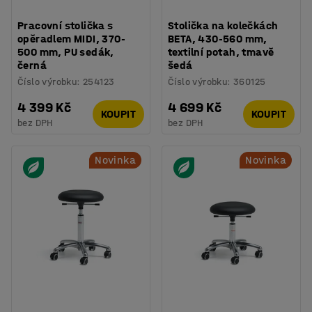
Pracovní stolička s
Stolička na kolečkách
opěradlem MIDI, 370-
BETA, 430-560 mm,
500 mm, PU sedák,
textilní potah, tmavě
černá
šedá
Číslo výrobku
:
254123
Číslo výrobku
:
360125
4 399 Kč
4 699 Kč
KOUPIT
KOUPIT
bez DPH
bez DPH
Novinka
Novinka