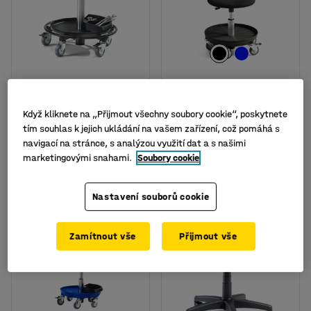
Pracovní stolička
Pracovní stolička MIDI,
Když kliknete na „Přijmout všechny soubory cookie“, poskytnete
JENSEN, 540-800 mm,
370-500 mm, čalouněný
tím souhlas k jejich ukládání na vašem zařízení, což pomáhá s
černá
sedák, černá
navigací na stránce, s analýzou využití dat a s našimi
Číslo výrobku
:
22412
Číslo výrobku
:
210613
marketingovými snahami.
Soubory cookie
4 099 Kč
3 799 Kč
KOUPIT
KOUPIT
bez DPH
bez DPH
Nastavení souborů cookie
Zamítnout vše
Přijmout vše