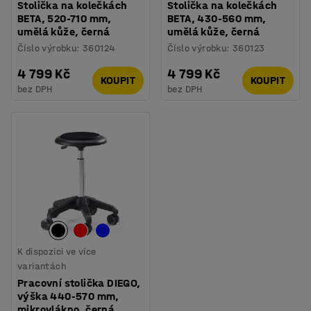
Stolička na kolečkách
Stolička na kolečkách
BETA, 520-710 mm,
BETA, 430-560 mm,
umělá kůže, černá
umělá kůže, černá
Číslo výrobku
:
360124
Číslo výrobku
:
360123
4 799 Kč
4 799 Kč
KOUPIT
KOUPIT
bez DPH
bez DPH
K dispozici ve více
variantách
Pracovní stolička DIEGO,
výška 440-570 mm,
mikrovlákno, černá