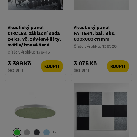
Akustický panel
Akustický panel
CIRCLES, základní sada,
PATTERN, bal. 8 ks,
24 ks, vč. závěsné lišty,
600x600x11 mm
světle/tmavě šedá
Číslo výrobku
:
138520
Číslo výrobku
:
138415
3 399 Kč
3 075 Kč
KOUPIT
KOUPIT
bez DPH
bez DPH
+
4