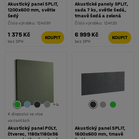
Akustický panel SPLIT,
Akustické panely SPLIT,
1200x600 mm, světle
sada 7 ks, světle šedá,
šedý
tmavě šedá a zelená
Číslo výrobku
:
124091
Číslo výrobku
:
124120
1 375 Kč
6 999 Kč
KOUPIT
KOUPIT
bez DPH
bez DPH
+
4
K dispozici ve více
variantách
Akustický panel POLY,
Akustický panel SPLIT,
čtverec, 1180x1180x56
1600x600 mm, tmavě