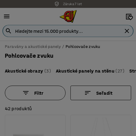
Záruka 7 let
Paravány a akustické panely
Pohlcovače zvuku
Pohlcovače zvuku
Akustické obrazy
(3)
Akustické panely na stěnu
(27)
St
Filtr
Seřadit
42 produktů