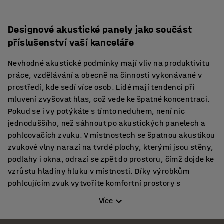
Designové akustické panely jako součást
příslušenství vaší kanceláře
Nevhodné akustické podmínky mají vliv na produktivitu
práce, vzdělávání a obecně na činnosti vykonávané v
prostředí, kde sedí více osob. Lidé mají tendenci při
mluvení zvyšovat hlas, což vede ke špatné koncentraci.
Pokud se i vy potýkáte s tímto neduhem, není nic
jednoduššího, než sáhnout po akustických panelech a
pohlcovačích zvuku. V místnostech se špatnou akustikou
zvukové vlny narazí na tvrdé plochy, kterými jsou stěny,
podlahy i okna, odrazí se zpět do prostoru, čímž dojde ke
vzrůstu hladiny hluku v místnosti. Díky výrobkům
pohlcujícím zvuk vytvoříte komfortní prostory s
pozitivním vlivem na uživatele. Příznivé dopady
Více
akustických panelů poznáte na srozumitelnosti řeči, na
lepším pochopení konverzace i na usnadnění poslechu.