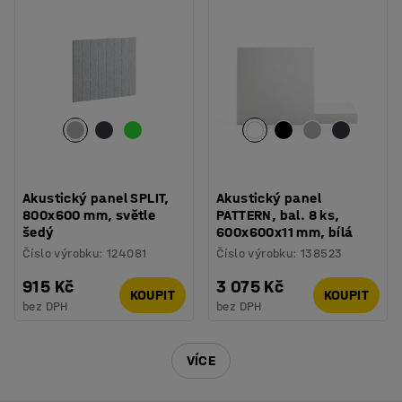
Akustický panel SPLIT,
Akustický panel
800x600 mm, světle
PATTERN, bal. 8 ks,
šedý
600x600x11 mm, bílá
Číslo výrobku
:
124081
Číslo výrobku
:
138523
915 Kč
3 075 Kč
KOUPIT
KOUPIT
bez DPH
bez DPH
VÍCE