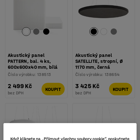
Akustický panel
Akustický panel
PATTERN, bal. 4 ks,
SATELLITE, stropní, Ø
600x600x40 mm, bílá
1170 mm, černá
Číslo výrobku
:
138513
Číslo výrobku
:
138654
2 499 Kč
3 425 Kč
KOUPIT
KOUPIT
bez DPH
bez DPH
Když kliknete na „Přijmout všechny soubory cookie“, poskytnete