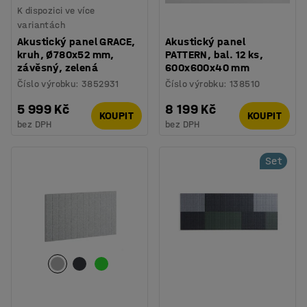
K dispozici ve více
variantách
Akustický panel GRACE,
Akustický panel
kruh, Ø780x52 mm,
PATTERN, bal. 12 ks,
závěsný, zelená
600x600x40 mm
Číslo výrobku
:
3852931
Číslo výrobku
:
138510
5 999 Kč
8 199 Kč
KOUPIT
KOUPIT
bez DPH
bez DPH
Set