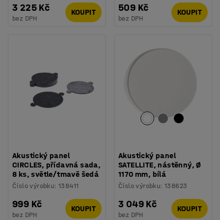
3 225 Kč
509 Kč
KOUPIT
KOUPIT
bez DPH
bez DPH
Akustický panel
Akustický panel
CIRCLES, přídavná sada,
SATELLITE, nástěnný, Ø
8 ks, světle/tmavě šedá
1170 mm, bílá
Číslo výrobku
:
138411
Číslo výrobku
:
138623
999 Kč
3 049 Kč
KOUPIT
KOUPIT
bez DPH
bez DPH