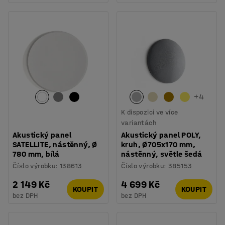
+
4
K dispozici ve více
variantách
Akustický panel
Akustický panel POLY,
SATELLITE, nástěnný, Ø
kruh, Ø705x170 mm,
780 mm, bílá
nástěnný, světle šedá
Číslo výrobku
:
138613
Číslo výrobku
:
385153
2 149 Kč
4 699 Kč
KOUPIT
KOUPIT
bez DPH
bez DPH