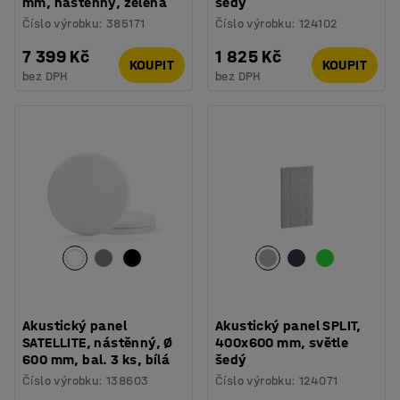
mm, nástěnný, zelená
šedý
Číslo výrobku
:
385171
Číslo výrobku
:
124102
7 399 Kč
1 825 Kč
KOUPIT
KOUPIT
bez DPH
bez DPH
Akustický panel
Akustický panel SPLIT,
SATELLITE, nástěnný, Ø
400x600 mm, světle
600 mm, bal. 3 ks, bílá
šedý
Číslo výrobku
:
138603
Číslo výrobku
:
124071