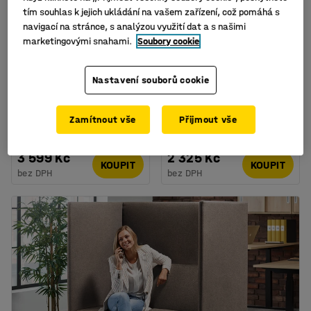
tím souhlas k jejich ukládání na vašem zařízení, což pomáhá s
navigací na stránce, s analýzou využití dat a s našimi
marketingovými snahami.
Soubory cookie
Nastavení souborů cookie
Akustický panel
Akustický panel
SATELLITE, stropní, Ø
SATELLITE, stropní, Ø
600 mm, bal. 3 ks, bílá
780 mm, bílá
Zamítnout vše
Přijmout vše
Číslo výrobku
:
138633
Číslo výrobku
:
138643
3 599 Kč
2 325 Kč
KOUPIT
KOUPIT
bez DPH
bez DPH