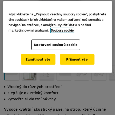
Když kliknete na „Přijmout všechny soubory cookie“, poskytnete
tím souhlas k jejich ukládání na vašem zařízení, což pomáhá s
navigací na stránce, s analýzou využití dat a s našimi
marketingovými snahami.
Soubory cookie
Nastavení souborů cookie
Zamítnout vše
Přijmout vše
Vhodný do různých prostředí
Zlepšuje akustický komfort
Vytvořte si vlastní návrhy
Vysoce kvalitní akustický panel na strop, který účinně