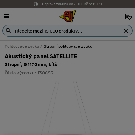
Doprava zdarma od 2.000 Kč bez DPH
Záruka 7 let
Pohlcovače zvuku
Stropní pohlcovače zvuku
Akustický panel SATELLITE
Stropní, Ø 1170 mm, bílá
Číslo výrobku
:
138653