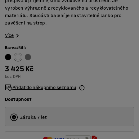
přispívá k příjemnějšímu zvukovému prostředí. Je
vyroben výhradně z recyklovaného a recyklovatelného
materiálu. Součástí balení je nastavitelné lanko pro
zavěšení na strop.
Více
Barva
:
Bílá
3 425 Kč
bez DPH
Přidat do nákupního seznamu
Dostupnost
Záruka 7 let