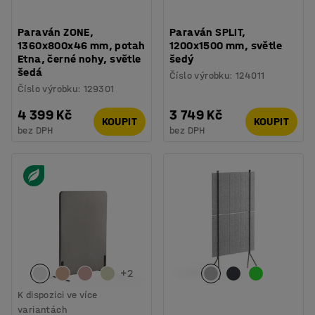
Paraván ZONE,
Paraván SPLIT,
1360x800x46 mm, potah
1200x1500 mm, světle
Etna, černé nohy, světle
šedý
šedá
Číslo výrobku
:
124011
Číslo výrobku
:
129301
4 399 Kč
3 749 Kč
KOUPIT
KOUPIT
bez DPH
bez DPH
+
2
K dispozici ve více
variantách