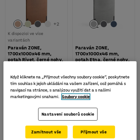
+
2
K dispozici ve více
variantách
Paraván ZONE,
Paraván ZONE,
1700x1000x46 mm,
1700x1000x46 mm,
potah Rivet, černé nohy,
potah Etna, černé nohy,
měděná
světle šedá
Číslo výrobku
:
1212316
Číslo výrobku
:
129331
Když kliknete na „Přijmout všechny soubory cookie“, poskytnete
tím souhlas k jejich ukládání na vašem zařízení, což pomáhá s
7 925 Kč
7 025 Kč
KOUPIT
KOUPIT
navigací na stránce, s analýzou využití dat a s našimi
bez DPH
bez DPH
marketingovými snahami.
Soubory cookie
Nastavení souborů cookie
Zamítnout vše
Přijmout vše