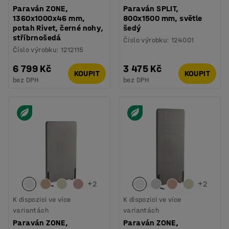
Paraván ZONE,
Paraván SPLIT,
1360x1000x46 mm,
800x1500 mm, světle
potah Rivet, černé nohy,
šedý
stříbrnošedá
Číslo výrobku
:
124001
Číslo výrobku
:
1212115
6 799 Kč
3 475 Kč
KOUPIT
KOUPIT
bez DPH
bez DPH
+
2
+
2
K dispozici ve více
K dispozici ve více
variantách
variantách
Paraván ZONE,
Paraván ZONE,