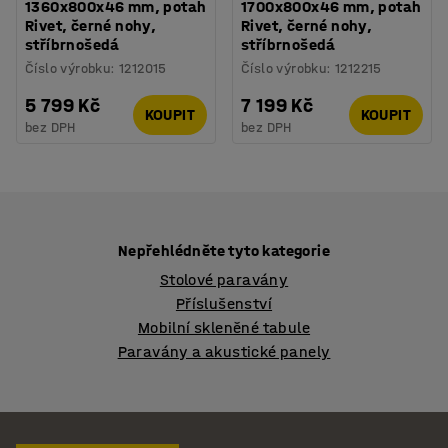
1360x800x46 mm, potah
1700x800x46 mm, potah
Rivet, černé nohy,
Rivet, černé nohy,
stříbrnošedá
stříbrnošedá
Číslo výrobku
:
1212015
Číslo výrobku
:
1212215
5 799 Kč
7 199 Kč
KOUPIT
KOUPIT
bez DPH
bez DPH
Nepřehlédněte tyto kategorie
Stolové paravány
Příslušenství
Mobilní skleněné tabule
Paravány a akustické panely