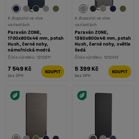
K dispozici ve více
K dispozici ve více
variantách
variantách
Paraván ZONE,
Paraván ZONE,
1700x800x46 mm, potah
1360x800x46 mm, potah
Hush, černé nohy,
Hush, černé nohy, světle
námořnická modrá
šedá
Číslo výrobku
:
1212611
Číslo výrobku
:
1212412
7 549 Kč
5 399 Kč
KOUPIT
KOUPIT
bez DPH
bez DPH