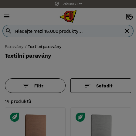
Záruka 7 let
Paravány
Textilní paravány
Textilní paravány
Filtr
Seřadit
14 produktů