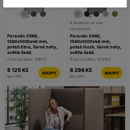
K dispozici ve více
variantách
Paraván ZONE,
Paraván ZONE,
1360x1000x46 mm,
1360x1000x46 mm,
potah Etna, černé nohy,
potah Hush, černé nohy,
světle šedá
světle šedá
Číslo výrobku
:
129311
Číslo výrobku
:
1212512
5 125 Kč
6 299 Kč
KOUPIT
KOUPIT
bez DPH
bez DPH