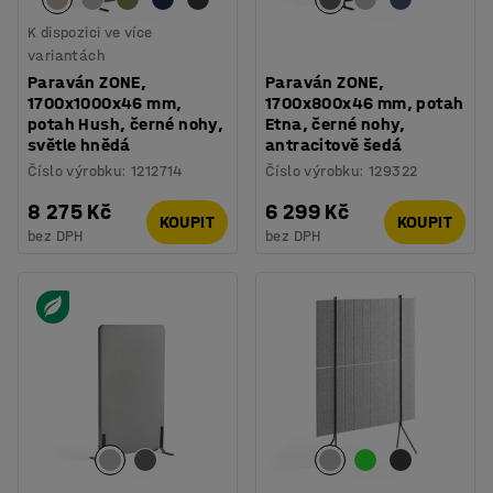
K dispozici ve více
variantách
Paraván ZONE,
Paraván ZONE,
1700x1000x46 mm,
1700x800x46 mm, potah
potah Hush, černé nohy,
Etna, černé nohy,
světle hnědá
antracitově šedá
Číslo výrobku
:
1212714
Číslo výrobku
:
129322
8 275 Kč
6 299 Kč
KOUPIT
KOUPIT
bez DPH
bez DPH