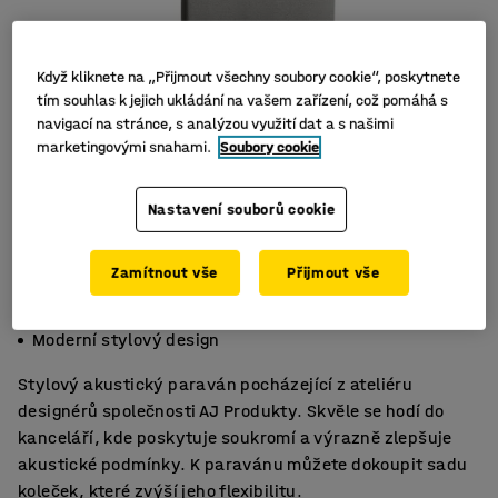
Když kliknete na „Přijmout všechny soubory cookie“, poskytnete
tím souhlas k jejich ukládání na vašem zařízení, což pomáhá s
navigací na stránce, s analýzou využití dat a s našimi
marketingovými snahami.
Soubory cookie
Nastavení souborů cookie
Zamítnout vše
Přijmout vše
Účinné tlumení hluku
Kompletní včetně nohou
Moderní stylový design
Stylový akustický paraván pocházející z ateliéru
designérů společnosti AJ Produkty. Skvěle se hodí do
kanceláří, kde poskytuje soukromí a výrazně zlepšuje
akustické podmínky. K paravánu můžete dokoupit sadu
koleček, které zvýší jeho flexibilitu.