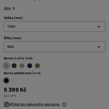
Více
Výška (mm)
1360
Šířka (mm)
1360
800
1700
Barva
:
Světle šedá
800
1000
Barva podstavce
:
Černá
5 399 Kč
bez DPH
Přidat do nákupního seznamu