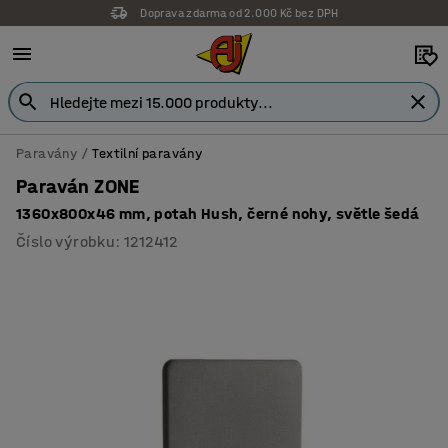
Doprava zdarma od 2.000 Kč bez DPH
Paravány
Textilní paravány
Paraván ZONE
1360x800x46 mm, potah Hush, černé nohy, světle šedá
Číslo výrobku
:
1212412