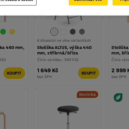
K dispozici ve více variantách
ýška 460 mm,
Stolička ALTUS, výška 440
Stoličk
mm, stříbrná/bříza
mm, bří
052
Číslo výrobku
:
3631122
Číslo výr
1 649 Kč
2 999 
KOUPIT
KOUPIT
bez DPH
bez DPH
Novinka