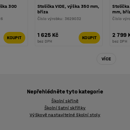
ýška 300
Stolička VIDE, výška 350 mm,
Stoličk
á
bříza
mm, bří
26
Číslo výrobku
:
3629032
Číslo výr
1 625 Kč
2 799 
KOUPIT
KOUPIT
bez DPH
bez DPH
VÍCE
Nepřehlédněte tyto kategorie
Školní skříně
Školní šatní skříňky
Výškově nastavitelné školní stoly