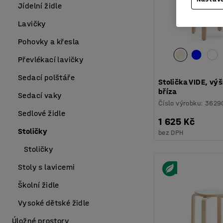
Jídelní židle
Lavičky
Pohovky a křesla
Převlékací lavičky
Sedací polštáře
Stolička VIDE, v
bříza
Sedací vaky
Číslo výrobku
:
3629
Sedlové židle
1 625 Kč
Stoličky
bez DPH
Stoličky
Stoly s lavicemi
Školní židle
Vysoké dětské židle
Úložné prostory