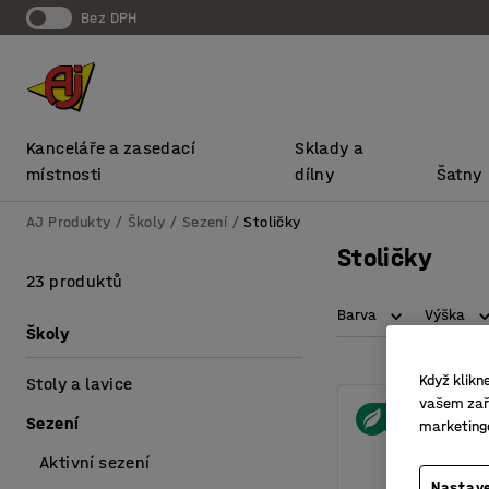
bez DPH
Kanceláře a zasedací
Sklady a
místnosti
dílny
Šatny
AJ Produkty
Školy
Sezení
Stoličky
Stoličky
23 produktů
Barva
Výška
Školy
Když klikn
Stoly a lavice
vašem zaří
Sezení
marketing
Aktivní sezení
Nastave