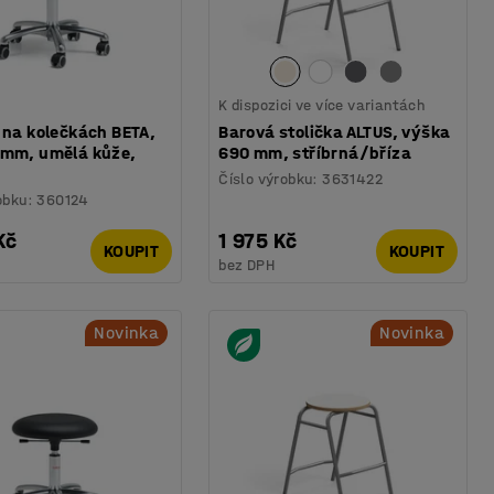
K dispozici ve více variantách
 na kolečkách BETA,
Barová stolička ALTUS, výška
 mm, umělá kůže,
690 mm, stříbrná/bříza
Číslo výrobku
:
3631422
obku
:
360124
Kč
1 975 Kč
KOUPIT
KOUPIT
bez DPH
Novinka
Novinka