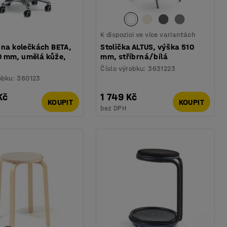
K dispozici ve více variantách
 na kolečkách BETA,
Stolička ALTUS, výška 510
 mm, umělá kůže,
mm, stříbrná/bílá
Číslo výrobku
:
3631223
obku
:
360123
Kč
1 749 Kč
KOUPIT
KOUPIT
bez DPH