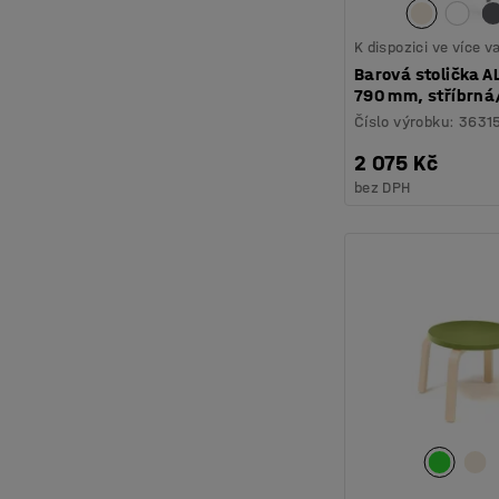
K dispozici ve více 
Barová stolička A
790 mm, stříbrná
Číslo výrobku
:
3631
2 075 Kč
bez DPH