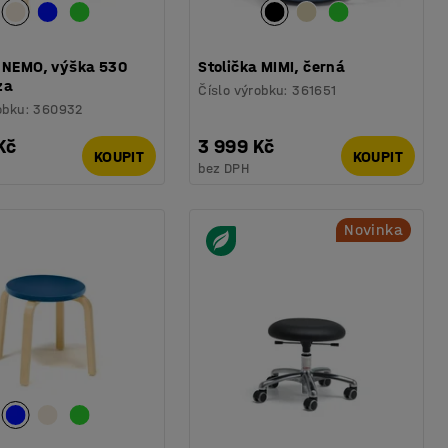
a NEMO, výška 530
Stolička MIMI, černá
za
Číslo výrobku
:
361651
obku
:
360932
Kč
3 999 Kč
KOUPIT
KOUPIT
bez DPH
Novinka