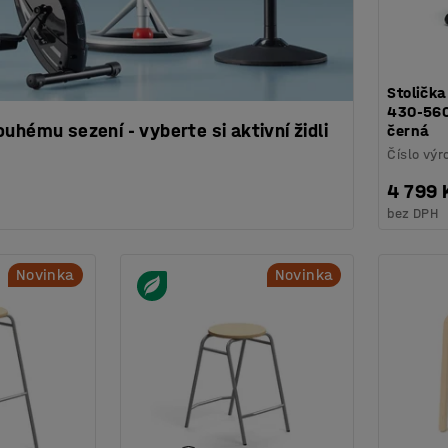
Stolička
430-560
uhému sezení - vyberte si aktivní židli
černá
Číslo výr
4 799 
bez DPH
Novinka
Novinka