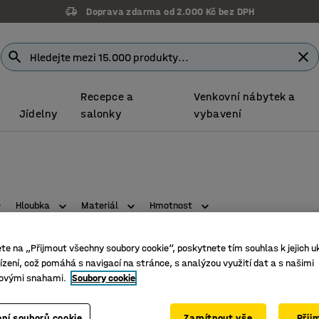
Doprava zdarma od 2.000 Kč bez DPH
Recepce a
Venkovní nábytek a
Jídelny
salonky
vybavení
Hloubka
Materiál
Hmotnost
ete na „Přijmout všechny soubory cookie“, poskytnete tím souhlas k jejich u
zení, což pomáhá s navigací na stránce, s analýzou využití dat a s našimi
Novinka
ovými snahami.
Soubory cookie
ní souborů cookie
Zamítnout vše
Přij