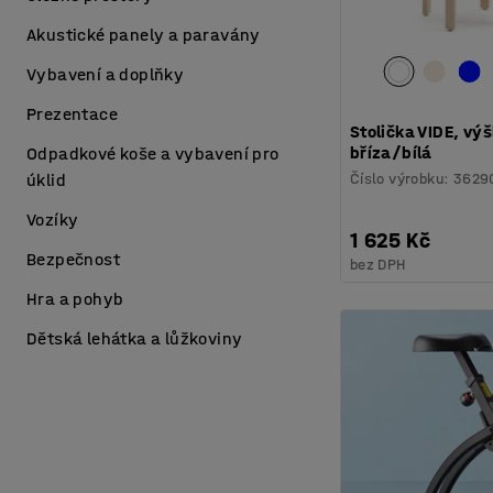
Akustické panely a paravány
Vybavení a doplňky
Prezentace
Stolička VIDE, vý
bříza/bílá
Odpadkové koše a vybavení pro
Číslo výrobku
:
3629
úklid
Vozíky
1 625 Kč
Bezpečnost
bez DPH
Hra a pohyb
Dětská lehátka a lůžkoviny