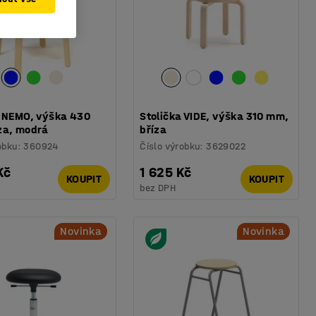
a NEMO, výška 430
Stolička VIDE, výška 310 mm,
za, modrá
bříza
obku
:
360924
Číslo výrobku
:
3629022
Kč
1 625 Kč
KOUPIT
KOUPIT
bez DPH
Novinka
Novinka