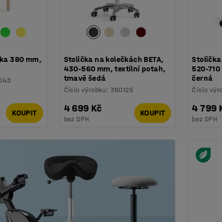
ška 380 mm,
Stolička na kolečkách BETA,
Stolička
430-560 mm, textilní potah,
520-710
tmavě šedá
černá
043
Číslo výrobku
:
360125
Číslo výr
4 699 Kč
4 799 
KOUPIT
KOUPIT
bez DPH
bez DPH