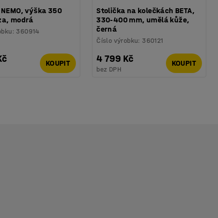
a NEMO, výška 350
Stolička na kolečkách BETA,
za, modrá
330-400 mm, umělá kůže,
černá
obku
:
360914
Číslo výrobku
:
360121
Kč
4 799 Kč
KOUPIT
KOUPIT
bez DPH