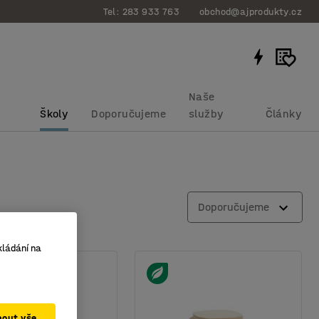
Tel: 283 933 763
obchod@ajprodukty.cz
Naše
Školy
Doporučujeme
služby
Články
Doporučujeme
kládání na
mout vše