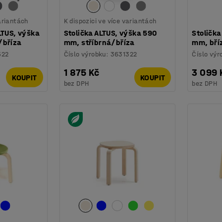
variantách
K dispozici ve více variantách
LTUS, výška
Stolička ALTUS, výška 590
Stoličk
/bříza
mm, stříbrná/bříza
mm, bří
522
Číslo výrobku
:
3631322
Číslo výr
1 875 Kč
3 099 
KOUPIT
KOUPIT
bez DPH
bez DPH