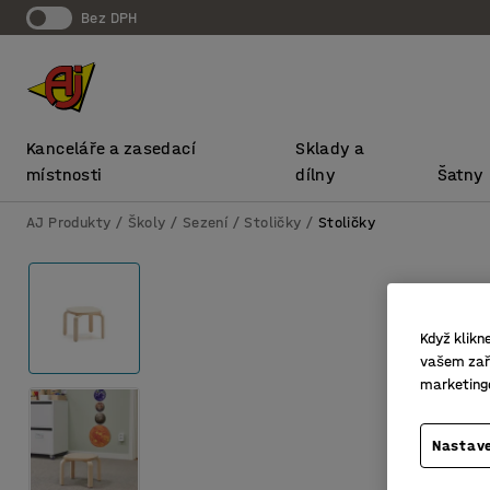
bez DPH
Kanceláře a zasedací
Sklady a
místnosti
dílny
Šatny
AJ Produkty
Školy
Sezení
Stoličky
Stoličky
Když klikn
vašem zaří
marketing
Nastave