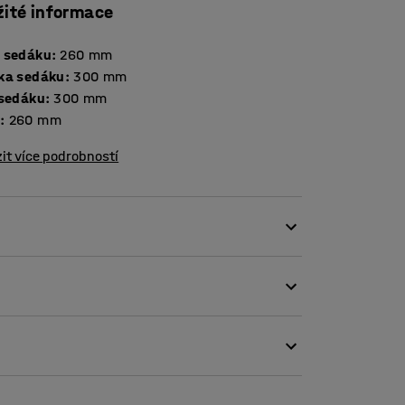
žité informace
 sedáku
:
260
mm
ka sedáku
:
300
mm
 sedáku
:
300
mm
a
:
260
mm
it více podrobností
 mateřských škol. Je lehká a snadno se
á jemně zaoblené hrany a je vyroben z
tí.
yhovovala dětem všech věkových kategorií. Je