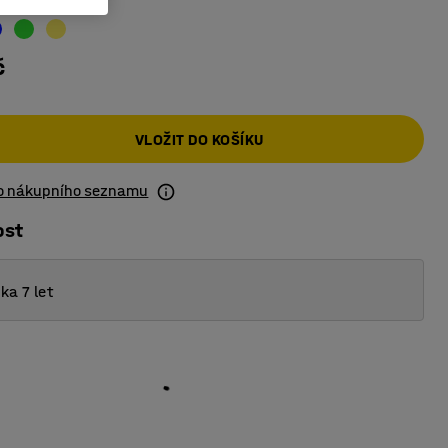
č
VLOŽIT DO KOŠÍKU
do nákupního seznamu
ost
ka 7 let