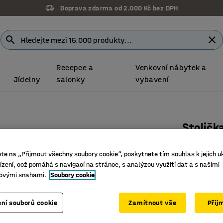
Doprava zdarma od 2.000 Kč bez DPH
Recepce a
Venkovní nábytek a
Jídelny
salonky
vybavení
Stoličk
Výška 26
ete na „Přijmout všechny soubory cookie“, poskytnete tím souhlas k jejich u
Číslo výro
zení, což pomáhá s navigací na stránce, s analýzou využití dat a s našimi
ovými snahami.
Soubory cookie
Ohýbané 
Měkké tv
Stohovat
ní souborů cookie
Zamítnout vše
Přij
Barva
:
Bříza