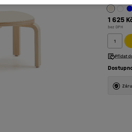
1 625 K
bez DPH
Přidat 
Dostupn
Záru