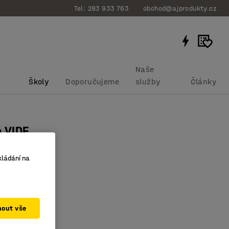
Tel: 283 933 763
obchod@ajprodukty.cz
Naše
Školy
Doporučujeme
služby
Články
a VIDE
0 mm, bříza
kládání na
bku
:
3629012
dřevěné nohy
ary
elná
mout vše