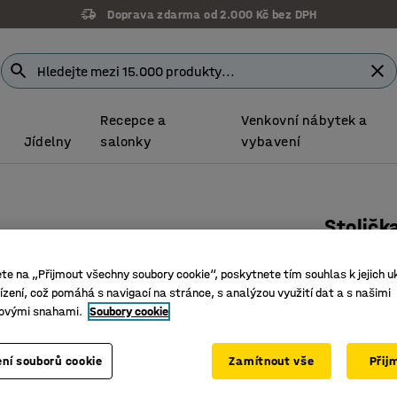
Doprava zdarma od 2.000 Kč bez DPH
Recepce a
Venkovní nábytek a
Jídelny
salonky
vybavení
Stoličk
Výška 35
ete na „Přijmout všechny soubory cookie“, poskytnete tím souhlas k jejich u
Číslo výro
zení, což pomáhá s navigací na stránce, s analýzou využití dat a s našimi
ovými snahami.
Soubory cookie
Ohýbané 
Měkké tv
Stohovat
ní souborů cookie
Zamítnout vše
Přij
Barva
:
Bříza