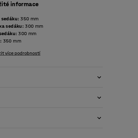
žité informace
 sedáku
:
350
mm
ka sedáku
:
300
mm
 sedáku
:
300
mm
a
:
350
mm
it více podrobností
 mateřských škol. Je lehká a snadno se
á jemně zaoblené hrany a je vyroben z
tí.
yhovovala dětem všech věkových kategorií. Je