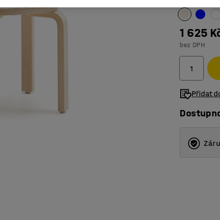
1 625 K
bez DPH
Přidat 
Dostupn
Záru