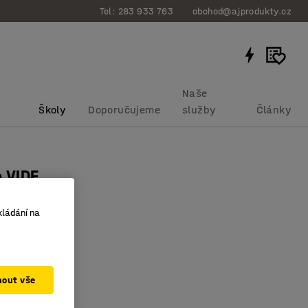
Tel: 283 933 763
obchod@ajprodukty.cz
Naše
Školy
Doporučujeme
služby
Články
a VIDE
0 mm, bříza
kládání na
bku
:
3629032
dřevěné nohy
ary
elná
mout vše