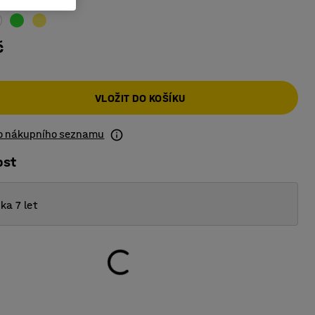
č
VLOŽIT DO KOŠÍKU
do nákupního seznamu
ost
ka 7 let