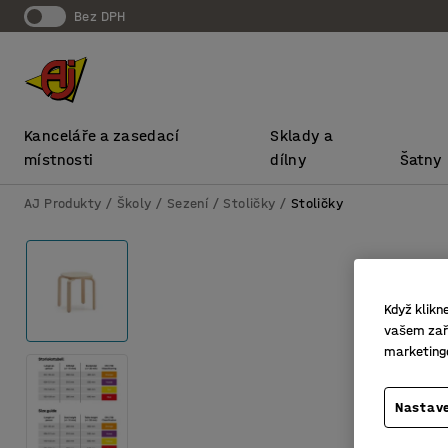
bez DPH
Kanceláře a zasedací
Sklady a
místnosti
dílny
Šatny
AJ Produkty
Školy
Sezení
Stoličky
Stoličky
Když klikn
vašem zaří
marketing
Nastave