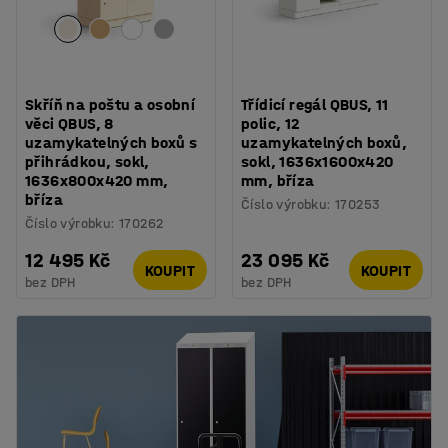
Skříň na poštu a osobní
Třídicí regál QBUS, 11
věci QBUS, 8
polic, 12
uzamykatelných boxů s
uzamykatelných boxů,
přihrádkou, sokl,
sokl, 1636x1600x420
1636x800x420 mm,
mm, bříza
bříza
Číslo výrobku
:
170253
Číslo výrobku
:
170262
12 495 Kč
23 095 Kč
KOUPIT
KOUPIT
bez DPH
bez DPH