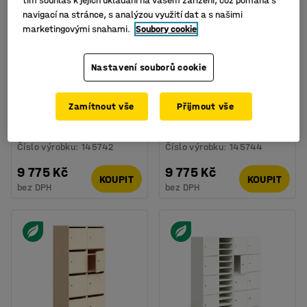
tím souhlas k jejich ukládání na vašem zařízení, což pomáhá s
navigací na stránce, s analýzou využití dat a s našimi
marketingovými snahami.
Soubory cookie
Nastavení souborů cookie
K dispozici ve více
K dispozici ve více
variantách
variantách
Poštovní skříňka
Přihrádková skříň
Zamítnout vše
Přijmout vše
MAILMAN, 12 přihrádek,
PRIVATE, 2x6 přihrádek,
šedá
šedá
Číslo výrobku
:
145742
Číslo výrobku
:
145744
9 775 Kč
9 775 Kč
KOUPIT
KOUPIT
bez DPH
bez DPH