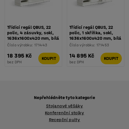
Třídicí regál QBUS, 22
Třídicí regál QBUS, 22
polic, 4 zásuvky, sokl,
polic, 1 skříňka, sokl,
1636x1600x420 mm, bílá
1636x1600x420 mm, bílá
Číslo výrobku
:
171443
Číslo výrobku
:
171453
18 395 Kč
14 895 Kč
KOUPIT
KOUPIT
bez DPH
bez DPH
Nepřehlédněte tyto kategorie
Stojanové věšáky
Konferenční stolky
Recepční pulty