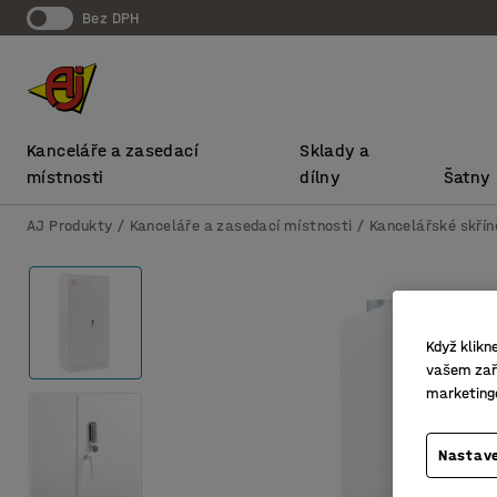
bez DPH
Kanceláře a zasedací
Sklady a
místnosti
dílny
Šatny
AJ Produkty
Kanceláře a zasedací místnosti
Kancelářské skřín
Když klikn
vašem zaří
marketing
Nastave