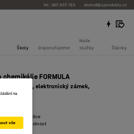
Tel: 283 933 763
obchod@ajprodukty.cz
Naše
Školy
Doporučujeme
služby
Články
na chemikálie FORMULA
žární izolací, elektronický zámek,
kládání na
00x600 mm
bku
:
755237
astavitelné police
mout vše
a na požární odolnost
 ventilace