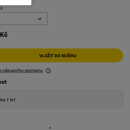
m)
 Kč
VLOŽIT DO KOŠÍKU
do nákupního seznamu
ost
ka 7 let