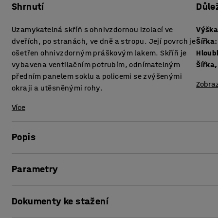
Shrnutí
Důle
Uzamykatelná skříň s ohnivzdornou izolací ve
Výšk
dveřích, po stranách, ve dně a stropu. Její povrch je
Šířka
:
ošetřen ohnivzdorným práškovým lakem. Skříň je
Hloub
vybavena ventilačním potrubím, odnímatelným
Šířka,
předním panelem soklu a policemi se zvýšenými
Zobraz
okraji a utěsněnými rohy.
Více
Popis
Tato skříň na chemikálie je vybavena zámkem a otestovan
Parametry
vede ventilační potrubí s nastavitelnými průduchy v horní 
otvory, které zajišťují ventilaci prostor mezi všemi policem
Výška
:
2095
mm
Dokumenty ke stažení
Šířka
:
1000
mm
Skříň rovněž prošla testy stability, pevnosti, konstrukce
Hloubka
:
600
mm
ohnivzdornou izolací (ISO 1182) umístěnou mezi dvojitými 