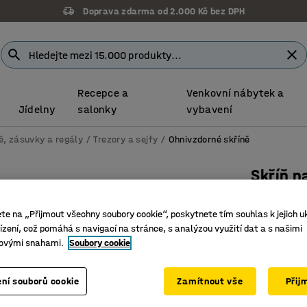
Doprava zdarma od 2.000 Kč bez DPH
Recepce a
Venkovní nábytek a
Jídelny
salonky
vybavení
ě, zásuvky a regály
Trezory a sejfy
Ohnivzdorné skříně
Skříň 
S protipo
ete na „Přijmout všechny soubory cookie“, poskytnete tím souhlas k jejich u
2095x10
zení, což pomáhá s navigací na stránce, s analýzou využití dat a s našimi
Číslo výro
ovými snahami.
Soubory cookie
Výškově n
ní souborů cookie
Zamítnout vše
Přij
Testován
Efektivní