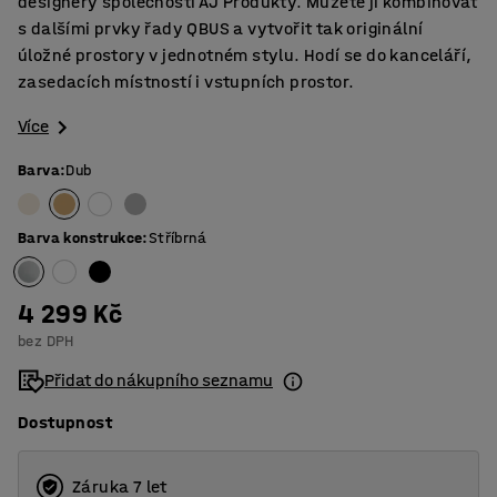
designéry společnosti AJ Produkty. Můžete ji kombinovat
s dalšími prvky řady QBUS a vytvořit tak originální
úložné prostory v jednotném stylu. Hodí se do kanceláří,
zasedacích místností i vstupních prostor.
Více
Barva
:
Dub
Barva konstrukce
:
Stříbrná
4 299 Kč
bez DPH
Přidat do nákupního seznamu
Dostupnost
Záruka 7 let