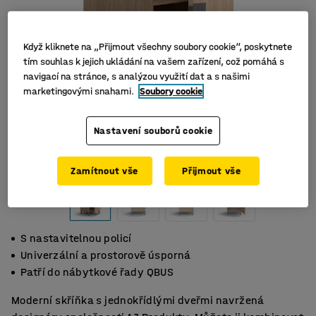
Když kliknete na „Přijmout všechny soubory cookie“, poskytnete
tím souhlas k jejich ukládání na vašem zařízení, což pomáhá s
navigací na stránce, s analýzou využití dat a s našimi
marketingovými snahami.
Soubory cookie
Nastavení souborů cookie
Zamítnout vše
Přijmout vše
S nastavitelnou policí
Univerzální a prostorově úsporná
Patří do nábytkové řady QBUS
Moderní skříňka s jednokřídlými dveřmi navržená