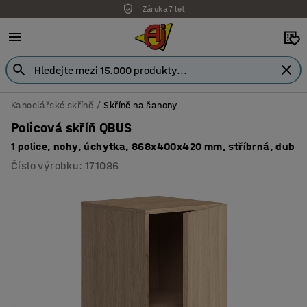
Záruka 7 let
Kancelářské skříně
Skříně na šanony
Policová skříň QBUS
1 police, nohy, úchytka, 868x400x420 mm, stříbrná, dub
Číslo výrobku
:
171086