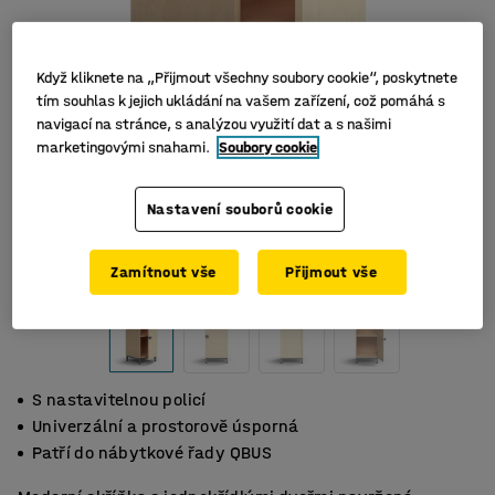
Když kliknete na „Přijmout všechny soubory cookie“, poskytnete
tím souhlas k jejich ukládání na vašem zařízení, což pomáhá s
navigací na stránce, s analýzou využití dat a s našimi
marketingovými snahami.
Soubory cookie
Nastavení souborů cookie
Zamítnout vše
Přijmout vše
S nastavitelnou policí
Univerzální a prostorově úsporná
Patří do nábytkové řady QBUS