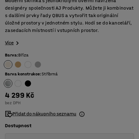
Moderní skříňka s jednokřídlými dveřmi navržená
designéry společnosti AJ Produkty. Můžete ji kombinovat
s dalšími prvky řady QBUS a vytvořit tak originální
úložné prostory v jednotném stylu. Hodí se do kanceláří,
zasedacích místností i vstupních prostor.
Více
Barva
:
Bříza
Barva konstrukce
:
Stříbrná
4 299 Kč
bez DPH
Přidat do nákupního seznamu
Dostupnost