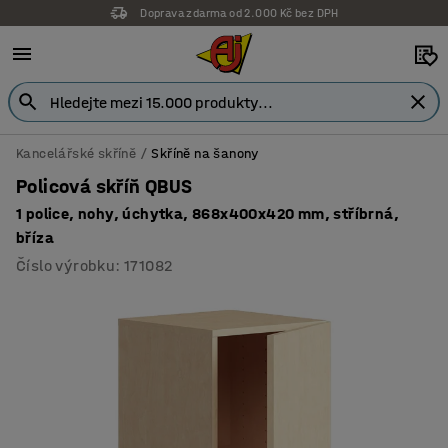
Doprava zdarma od 2.000 Kč bez DPH
Kancelářské skříně
Skříně na šanony
Policová skříň QBUS
1 police, nohy, úchytka, 868x400x420 mm, stříbrná,
bříza
Číslo výrobku
:
171082