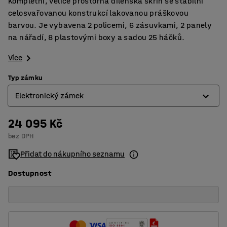
Kompletní, velice prostorná dílenská skříň se stabilní
celosvařovanou konstrukcí lakovanou práškovou
barvou. Je vybavena 2 policemi, 6 zásuvkami, 2 panely
na nářadí, 8 plastovými boxy a sadou 25 háčků.
Více
Typ zámku
Elektronický zámek
24 095 Kč
Elektronický zámek
bez DPH
Mechanický zámek
Přidat do nákupního seznamu
Dostupnost