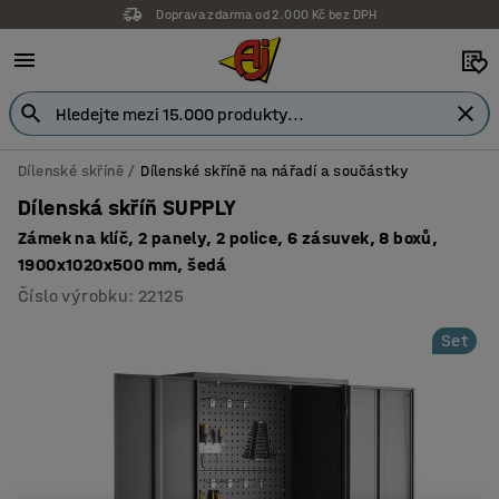
Doprava zdarma od 2.000 Kč bez DPH
Záruka 7 let
Dílenské skříně
Dílenské skříně na nářadí a součástky
Dílenská skříň SUPPLY
Zámek na klíč, 2 panely, 2 police, 6 zásuvek, 8 boxů,
1900x1020x500 mm, šedá
Číslo výrobku
:
22125
Set