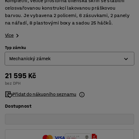
Kompletní, velice prostorná dílenská skříň se stabilní
celosvařovanou konstrukcí lakovanou práškovou
barvou. Je vybavena 2 policemi, 6 zásuvkami, 2 panely
na nářadí, 8 plastovými boxy a sadou 25 háčků.
Více
Typ zámku
Mechanický zámek
21 595 Kč
Elektronický zámek
bez DPH
Mechanický zámek
Přidat do nákupního seznamu
Dostupnost