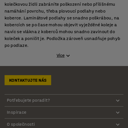
kolečkovou židli zabráníte poškození nebo přílišnému
namáhání povrchu, třeba plovoucí podlahy nebo
koberce. Laminátové podlahy se snadno poškrábou, na
kobercích se po čase mohou objevit vyježděné koleje a
navíc se vlákna z koberců mohou snadno zavinout do
koleček a poničit je. Podložka zároveň usnadňuje pohyb
po podlaze.
Více
Podložka pro práci vestoje
Podložky na stání se od těch na sezení liší nejen
použitým materiálem nebo tvarem, ale i jejich funkce je
KONTAKTUJTE NÁS
trochu odlišná, jelikož mají především ulevit vašemu
tělu. Rohože tak při práci vestoje uleví zádům, kolenům i
chodidlům a jejich dobře vyvážená měkkost stimuluje
Potřebujete poradit?
krevní oběh, díky čemuž se snižuje únava. Podložky mají
zkosenou hranu, která společně s neklouzavou spodní
Inspirace
stranou snižuje riziko zakopnutí.
O společnosti
Balanční podložky