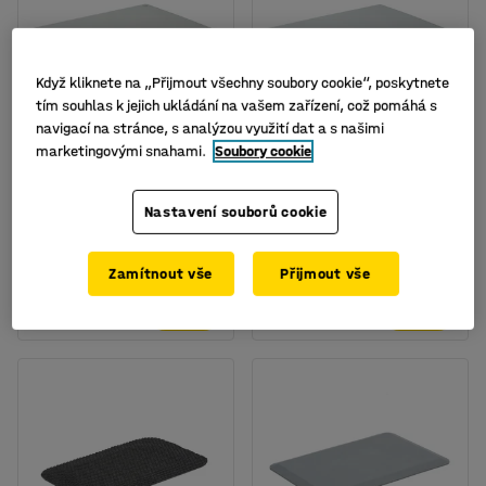
Když kliknete na „Přijmout všechny soubory cookie“, poskytnete
tím souhlas k jejich ukládání na vašem zařízení, což pomáhá s
navigací na stránce, s analýzou využití dat a s našimi
K dispozici ve více
K dispozici ve více
marketingovými snahami.
Soubory cookie
variantách
variantách
Podložka pod židli, na
Podložka pod židli, na
tvrdé podlahy,
měkké podlahy,
Nastavení souborů cookie
1200x1500 mm
1200x1500 mm
Číslo výrobku
:
140907
Číslo výrobku
:
140908
Zamítnout vše
Přijmout vše
1 199 Kč
1 299 Kč
KOUPIT
KOUPIT
bez DPH
bez DPH