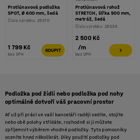
Protiúnavová podložka
Protiúnavová rohož
SPOT, Ø 600 mm, šedá
STRETCH, šířka 900 mm,
metráž, šedá
Číslo výrobku
:
25270
Číslo výrobku
:
25036
2 500 Kč
1 799 Kč
/
m
KOUPIT
bez DPH
bez DPH
Podložka pod židli nebo podložka pod nohy
optimálně dotvoří váš pracovní prostor
Ať už při práci ve vaší kanceláři raději sedíte, stojíte
nebo obě polohy střídáte, rozhodně si ji můžete
zpříjemnit výběrem vhodné podložky. Tyto pomocníky
oceníte hned několikrát. Díky použití podložky pod