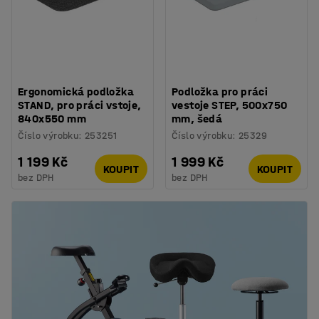
Ergonomická podložka
Podložka pro práci
STAND, pro práci vstoje,
vestoje STEP, 500x750
840x550 mm
mm, šedá
Číslo výrobku
:
253251
Číslo výrobku
:
25329
1 199 Kč
1 999 Kč
KOUPIT
KOUPIT
bez DPH
bez DPH