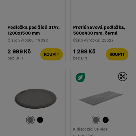
Podložka pod židli STAY,
Protiúnavová podložka,
1200x1500 mm
500x400 mm, černá
Číslo výrobku
:
14090
Číslo výrobku
:
25327
2 999 Kč
1 299 Kč
KOUPIT
KOUPIT
bez DPH
bez DPH
K dispozici ve více
variantách