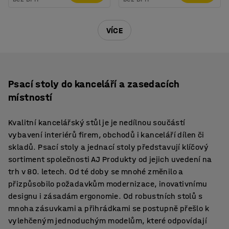
VÍCE
Psací stoly do kanceláří a zasedacích
místností
Kvalitní kancelářský stůl je je nedílnou součástí
vybavení interiérů firem, obchodů i kanceláří dílen či
skladů. Psací stoly a jednací stoly představují klíčový
sortiment společnosti AJ Produkty od jejich uvedení na
trh v 80. letech. Od té doby se mnohé změnilo a
přizpůsobilo požadavkům modernizace, inovativnímu
designu i zásadám ergonomie. Od robustních stolů s
mnoha zásuvkami a přihrádkami se postupně přešlo k
vylehčeným jednoduchým modelům, které odpovídají