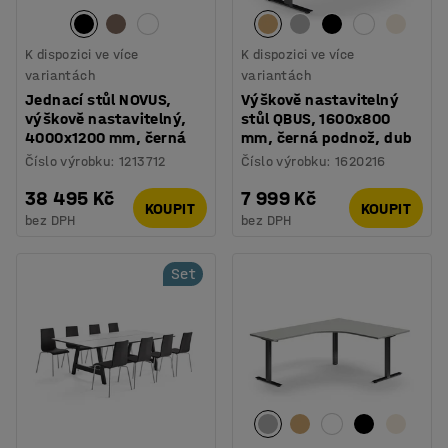
K dispozici ve více
K dispozici ve více
variantách
variantách
Jednací stůl NOVUS,
Výškově nastavitelný
výškově nastavitelný,
stůl QBUS, 1600x800
4000x1200 mm, černá
mm, černá podnož, dub
Číslo výrobku
:
1213712
Číslo výrobku
:
1620216
38 495 Kč
7 999 Kč
KOUPIT
KOUPIT
bez DPH
bez DPH
Set