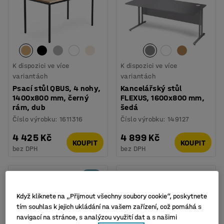
K dispozici ve více
K dispozici ve více
variantách
variantách
Psací stůl QBUS, 4 nohy,
Kancelářský stůl
1400x800 mm, černý
FLEXUS, 1600x800 mm,
rám, dub
šedá
Číslo výrobku
:
1611316
Číslo výrobku
:
149127
4 425 Kč
4 899 Kč
KOUPIT
KOUPIT
bez DPH
bez DPH
Set
Když kliknete na „Přijmout všechny soubory cookie“, poskytnete
tím souhlas k jejich ukládání na vašem zařízení, což pomáhá s
navigací na stránce, s analýzou využití dat a s našimi