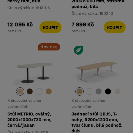
černý rám, dub
2000x1000 mm, stříbrná
podnož, bílá
Číslo výrobku
:
1613916
Číslo výrobku
:
153243
12 095 Kč
7 999 Kč
KOUPIT
KOUPIT
bez DPH
bez DPH
Novinka
K dispozici ve více
K dispozici ve více
variantách
variantách
Stůl METRIC, oválný,
Jednací stůl QBUS, T-
2000x1000x720 mm,
nohy, 3200x1200 mm,
černá/jasan
tvar člunu, bílá podnož,
dub
Číslo výrobku
:
156218