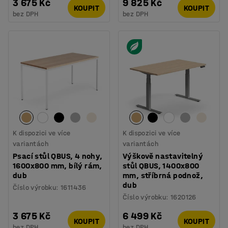
3 675 Kč
9 825 Kč
KOUPIT
KOUPIT
bez DPH
bez DPH
K dispozici ve více
K dispozici ve více
variantách
variantách
Psací stůl QBUS, 4 nohy,
Výškově nastavitelný
1600x800 mm, bílý rám,
stůl QBUS, 1400x800
dub
mm, stříbrná podnož,
dub
Číslo výrobku
:
1611436
Číslo výrobku
:
1620126
3 675 Kč
6 499 Kč
KOUPIT
KOUPIT
bez DPH
bez DPH