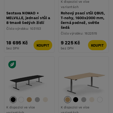
K dispozici ve více
variantách
Sestava NOMAD +
Rohový psací stůl QBUS,
MELVILLE, jednací stůl a
T-nohy, 1600x2000 mm,
8 tmavě šedých židlí
černá podnož, světle
šedá
Číslo výrobku
:
103153
Číslo výrobku
:
1622515
18 695 Kč
9 225 Kč
KOUPIT
KOUPIT
bez DPH
bez DPH
K dispozici ve více
K dispozici ve více
variantách
variantách