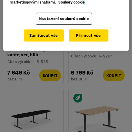
marketingovými snahami.
Soubory cookie
Nastavení souborů cookie
Zamítnout vše
Přijmout vše
Kancelářská sestava
Psací stůl FLEXUS,
FLEXUS, stůl 1600x800
pravý, 1800x1200 mm,
mm + 3zásuvkový
šedá
kontejner, bílá
Číslo výrobku
:
149287
Číslo výrobku
:
151583
7 649 Kč
6 799 Kč
KOUPIT
KOUPIT
bez DPH
bez DPH