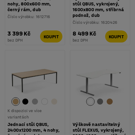
nohy, 800x600 mm,
stůl QBUS, vykrojený,
černý rám, dub
1600x800 mm, stříbrná
podnož, dub
Číslo výrobku
:
1612716
Číslo výrobku
:
1620426
3 399 Kč
8 499 Kč
KOUPIT
KOUPIT
bez DPH
bez DPH
K dispozici ve více
variantách
Jednací stůl QBUS,
Výškově nastavitelný
2400x1200 mm, 4 nohy,
stůl FLEXUS, vykrojený,