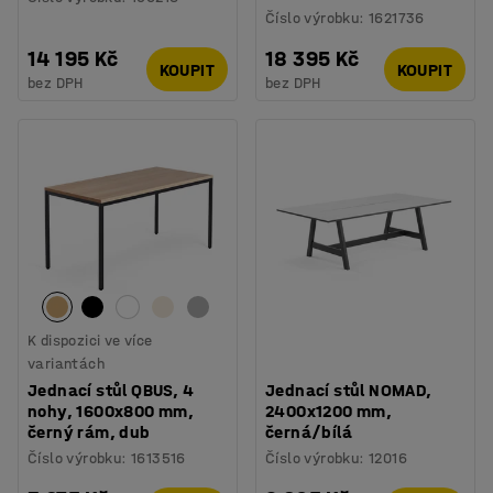
Číslo výrobku
:
1621736
14 195 Kč
18 395 Kč
KOUPIT
KOUPIT
bez DPH
bez DPH
K dispozici ve více
variantách
Jednací stůl QBUS, 4
Jednací stůl NOMAD,
nohy, 1600x800 mm,
2400x1200 mm,
černý rám, dub
černá/bílá
Číslo výrobku
:
1613516
Číslo výrobku
:
12016