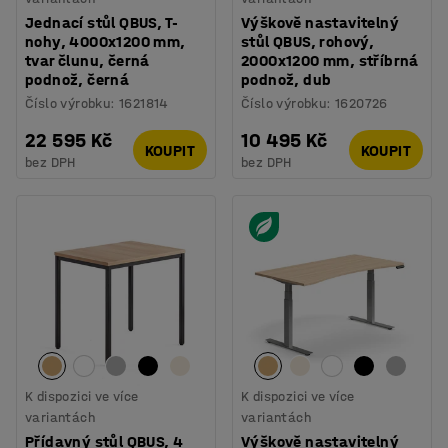
Jednací stůl QBUS, T-
Výškově nastavitelný
nohy, 4000x1200 mm,
stůl QBUS, rohový,
tvar člunu, černá
2000x1200 mm, stříbrná
podnož, černá
podnož, dub
Číslo výrobku
:
1621814
Číslo výrobku
:
1620726
22 595 Kč
10 495 Kč
KOUPIT
KOUPIT
bez DPH
bez DPH
K dispozici ve více
K dispozici ve více
variantách
variantách
Přídavný stůl QBUS, 4
Výškově nastavitelný