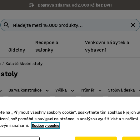
Doprava zdarma od 2.000 Kč bez DPH
Recepce a
Venkovní nábytek a
Jídelny
salonky
vybavení
u
Kulaté školní stoly
 stoly
Barva konstrukce
Výška
Průměr
Stolová deska
ete na „Přijmout všechny soubory cookie“, poskytnete tím souhlas k jejich u
zení, což pomáhá s navigací na stránce, s analýzou využití dat a s našimi
ovými snahami.
Soubory cookie