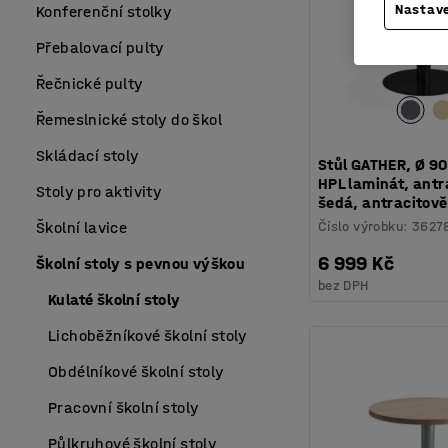
Nastave
Konferenční stolky
Přebalovací pulty
Řečnické pulty
Řemeslnické stoly do škol
Skládací stoly
Stůl GATHER, Ø 9
HPL laminát, antr
Stoly pro aktivity
šedá, antracitov
Číslo výrobku
:
3627
Školní lavice
6 999 Kč
Školní stoly s pevnou výškou
bez DPH
Kulaté školní stoly
Lichoběžníkové školní stoly
Obdélníkové školní stoly
Pracovní školní stoly
Půlkruhové školní stoly