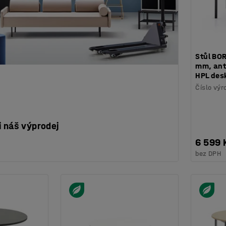
Stůl BO
mm, ant
HPL des
Číslo výr
i náš výprodej
6 599 
bez DPH