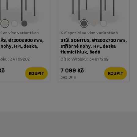
ci ve více variantách
K dispozici ve více variantách
RÅS, Ø1200x900 mm,
Stůl SONITUS, Ø1200x720 mm,
 nohy, HPL deska,
stříbrné nohy, HPL deska
tlumící hluk, šedá
obku
:
34709202
Číslo výrobku
:
34817209
Kč
7 099 Kč
KOUPIT
KOUPIT
bez DPH