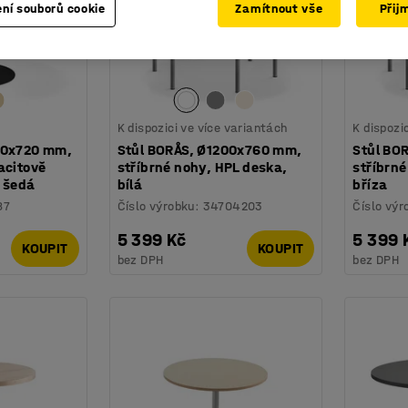
ní souborů cookie
Zamítnout vše
Přij
K dispozici ve více variantách
K dispozi
00x720 mm,
Stůl BORÅS, Ø1200x760 mm,
Stůl BO
acitově
stříbrné nohy, HPL deska,
stříbrné
ě šedá
bílá
bříza
87
Číslo výrobku
:
34704203
Číslo výr
5 399 Kč
5 399 
KOUPIT
KOUPIT
bez DPH
bez DPH