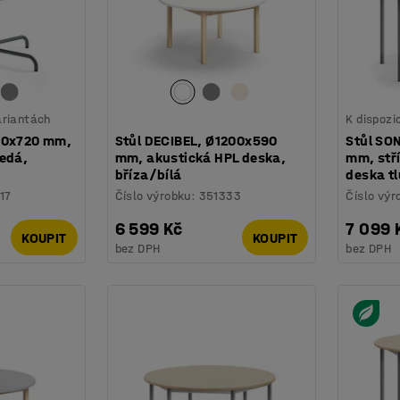
variantách
K dispozi
00x720 mm,
Stůl DECIBEL, Ø1200x590
Stůl SO
šedá,
mm, akustická HPL deska,
mm, stř
bříza/bílá
deska tl
17
Číslo výrobku
:
351333
Číslo výr
6 599 Kč
7 099 
KOUPIT
KOUPIT
bez DPH
bez DPH