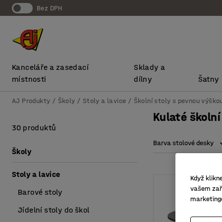
bez DPH
Kanceláře a zasedací
Sklady a
místnosti
dílny
Šatny
AJ Produkty
Školy
Stoly a lavice
Školní stoly s pevnou výško
Kulaté školní
30 produktů
Barva stolové desky
Školy
Stoly a lavice
Když klikn
vašem zaří
Barové stoly
marketing
Jídelní stoly do škol