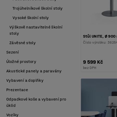
Trojúhelníkové školní stoly
Vysoké školní stoly
Výškově nastavitelné školní
stoly
Stůl UNITE, Ø 900
Číslo výrobku
:
3625
Závěsné stoly
Sezení
9 599 Kč
Úložné prostory
bez DPH
Akustické panely a paravány
Vybavení a doplňky
Prezentace
Odpadkové koše a vybavení pro
úklid
Vozíky