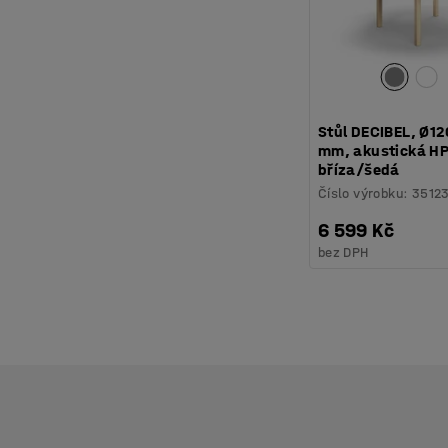
Stůl DECIBEL, Ø1
mm, akustická HP
bříza/šedá
Číslo výrobku
:
3512
6 599 Kč
bez DPH