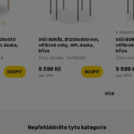
K dispozi
200x530
Stůl BORÅS, Ø1200x600 mm,
Stůl BO
L deska,
stříbrné nohy, HPL deska,
stříbrné
bříza
bříza
39
Číslo výrobku
:
34706202
Číslo výr
5 399 Kč
5 599 
KOUPIT
KOUPIT
bez DPH
bez DPH
VÍCE
Nepřehlédněte tyto kategorie