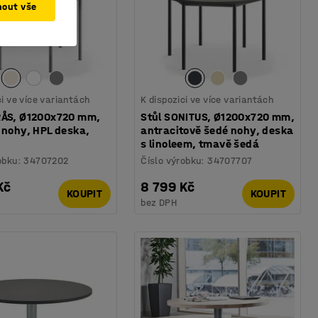
mout vše
ci ve více variantách
K dispozici ve více variantách
RÅS, Ø1200x720 mm,
Stůl SONITUS, Ø1200x720 mm,
 nohy, HPL deska,
antracitově šedé nohy, deska
s linoleem, tmavě šedá
obku
:
34707202
Číslo výrobku
:
34707707
Kč
8 799 Kč
KOUPIT
KOUPIT
bez DPH