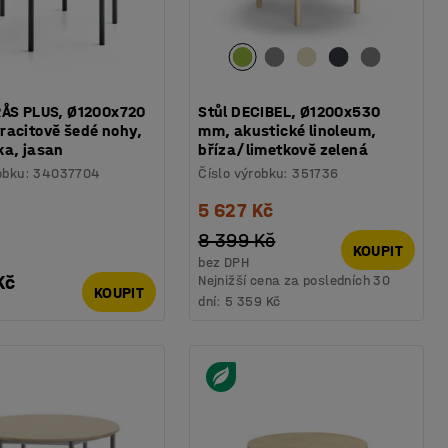
RÅS PLUS, Ø1200x720
Stůl DECIBEL, Ø1200x530
racitově šedé nohy,
mm, akustické linoleum,
ka, jasan
bříza/limetkově zelená
obku
:
34037704
Číslo výrobku
:
351736
5 627 Kč
8 399 Kč
KOUPIT
bez DPH
Kč
Nejnižší cena za posledních 30
KOUPIT
dní:
5 359 Kč