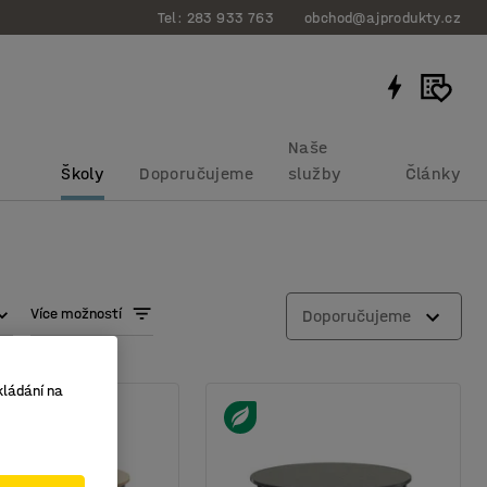
Tel: 283 933 763
obchod@ajprodukty.cz
Naše
Školy
Doporučujeme
služby
Články
Více možností
Doporučujeme
kládání na