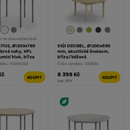
ci ve více variantách
NITUS, Ø1200x760
Stůl DECIBEL, Ø1200x590
íbrné nohy, HPL
mm, akustické linoleum,
umící hluk, bříza
bříza/béžová
obku
:
34814202
Číslo výrobku
:
351834
Kč
8 399 Kč
KOUPIT
KOUPIT
bez DPH