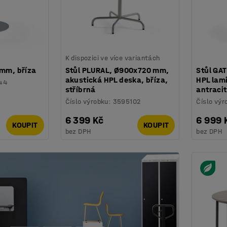
K dispozici ve více variantách
 mm, bříza
Stůl PLURAL, Ø900x720 mm,
Stůl GA
akustická HPL deska, bříza,
HPL lami
44
stříbrná
antraci
Číslo výrobku
:
3595102
Číslo výr
6 399 Kč
6 999 
KOUPIT
KOUPIT
bez DPH
bez DPH