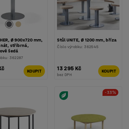
THER, Ø 900x720 mm,
Stůl UNITE, Ø 1200 mm, bříza
nát, stříbrná,
Číslo výrobku
:
362545
tově šedá
obku
:
362287
Kč
13 295 Kč
KOUPIT
KOUPIT
bez DPH
-33%