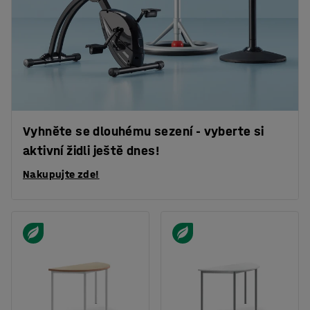
Vyhněte se dlouhému sezení - vyberte si
aktivní židli ještě dnes!
Nakupujte zde!