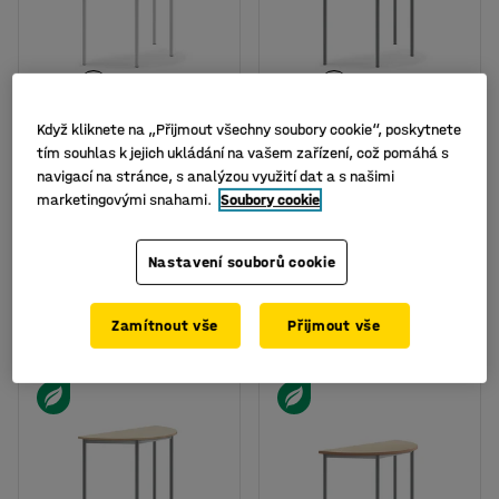
K dispozici ve více
K dispozici ve více
Když kliknete na „Přijmout všechny soubory cookie“, poskytnete
variantách
variantách
tím souhlas k jejich ukládání na vašem zařízení, což pomáhá s
Stůl BORÅS, půlkruh,
Stůl BORÅS, půlkruh,
navigací na stránce, s analýzou využití dat a s našimi
1200x600x720 mm, bílé
1200x600x760 mm,
marketingovými snahami.
Soubory cookie
nohy, HPL deska, bílá
stříbrné nohy, HPL
deska, bílá
Číslo výrobku
:
34697603
Číslo výrobku
:
34694203
Nastavení souborů cookie
4 399 Kč
4 399 Kč
KOUPIT
KOUPIT
bez DPH
bez DPH
Zamítnout vše
Přijmout vše