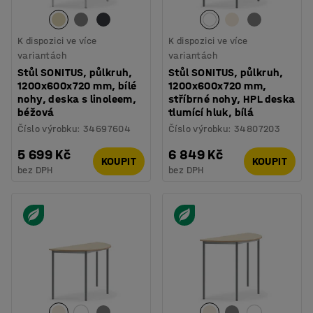
K dispozici ve více
K dispozici ve více
variantách
variantách
Stůl SONITUS, půlkruh,
Stůl SONITUS, půlkruh,
1200x600x720 mm, bílé
1200x600x720 mm,
nohy, deska s linoleem,
stříbrné nohy, HPL deska
béžová
tlumící hluk, bílá
Číslo výrobku
:
34697604
Číslo výrobku
:
34807203
5 699 Kč
6 849 Kč
KOUPIT
KOUPIT
bez DPH
bez DPH