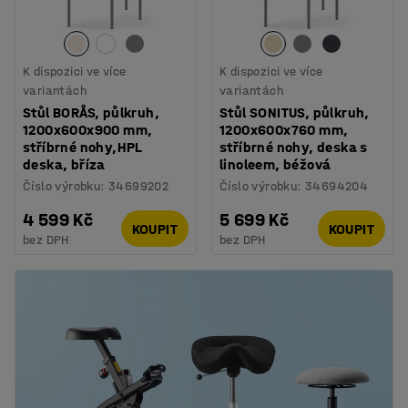
K dispozici ve více
K dispozici ve více
variantách
variantách
Stůl BORÅS, půlkruh,
Stůl SONITUS, půlkruh,
1200x600x900 mm,
1200x600x760 mm,
stříbrné nohy,HPL
stříbrné nohy, deska s
deska, bříza
linoleem, béžová
Číslo výrobku
:
34699202
Číslo výrobku
:
34694204
4 599 Kč
5 699 Kč
KOUPIT
KOUPIT
bez DPH
bez DPH