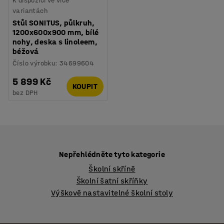
K dispozici ve více
variantách
Stůl SONITUS, půlkruh,
1200x600x900 mm, bílé
nohy, deska s linoleem,
béžová
Číslo výrobku
:
34699604
5 899 Kč
KOUPIT
bez DPH
Nepřehlédněte tyto kategorie
Školní skříně
Školní šatní skříňky
Výškově nastavitelné školní stoly