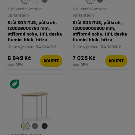
K dispozici ve více
K dispozici ve více
variantách
variantách
Stůl SONITUS, půlkruh,
Stůl SONITUS, půlkruh,
1200x600x760 mm,
1200x600x900 mm,
stříbrné nohy, HPL deska
stříbrné nohy, HPL deska
tlumící hluk, bříza
tlumící hluk, bříza
Číslo výrobku
:
34804202
Číslo výrobku
:
34809202
6 849 Kč
7 025 Kč
KOUPIT
KOUPIT
bez DPH
bez DPH