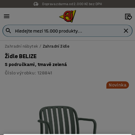
Doprava zdarma od 2.000 Kč bez DPH
Zahradní nábytek
Zahradní židle
Židle BELIZE
S područkami, tmavě zelená
Číslo výrobku
:
128841
Novinka