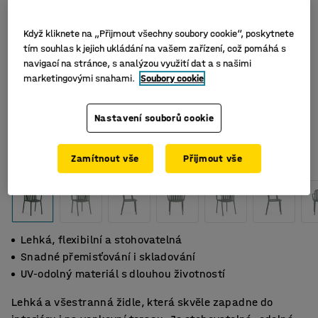
Když kliknete na „Přijmout všechny soubory cookie“, poskytnete
tím souhlas k jejich ukládání na vašem zařízení, což pomáhá s
navigací na stránce, s analýzou využití dat a s našimi
marketingovými snahami.
Soubory cookie
Nastavení souborů cookie
Zamítnout vše
Přijmout vše
Lehká, flexibilní a stohovatelná
Snadné přemisťování i skladování
UV-odolný materiál s dlouhou životností
Lehká a všestranná židle, která skvěle zapadne do