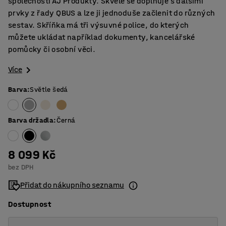
společnosti AJ Produkty. Skvěle se doplňuje s dalšími
prvky z řady QBUS a lze ji jednoduše začlenit do různých
sestav. Skříňka má tři výsuvné police, do kterých
můžete ukládat například dokumenty, kancelářské
pomůcky či osobní věci.
Více
Barva
:
Světle šedá
Barva držadla
:
Černá
8 099 Kč
bez DPH
Přidat do nákupního seznamu
Dostupnost