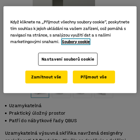
Když kliknete na „Přijmout všechny soubory cookie“, poskytnete
tím souhlas k jejich ukládání na vašem zařízení, což pomáhá s
navigací na stránce, s analýzou využití dat a s našimi
marketingovými snahami.
Soubory cookie
Nastavení souborů cookie
Zamítnout vše
Přijmout vše
Uzamykatelná
Praktický úložný prostor
Patří do nábytkové řady QBUS
Uzamykatelná výsuvná skříňka navržená designéry