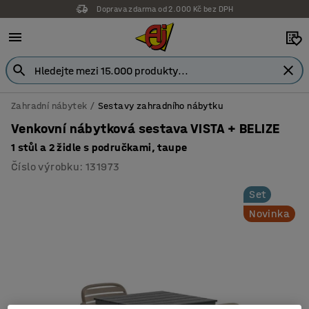
Doprava zdarma od 2.000 Kč bez DPH
Zahradní nábytek
Sestavy zahradního nábytku
Venkovní nábytková sestava VISTA + BELIZE
1 stůl a 2 židle s područkami, taupe
Číslo výrobku
:
131973
Set
Novinka