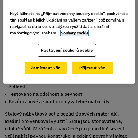
Když kliknete na „Přijmout všechny soubory cookie“, poskytnete
tím souhlas k jejich ukládání na vašem zařízení, což pomáhá s
navigací na stránce, s analýzou využití dat a s našimi
marketingovými snahami.
Soubory cookie
Nastavení souborů cookie
Zamítnout vše
Přijmout vše
Elegantní a variabilní venkovní set se stohovatelnými
židlemi
Testováno na odolnost a pevnost
Bezúdržbové a snadno omyvatelné materiály
Stylový nábytkový set z bezúdržbových materiálů,
ideální pro venkovní využití. Židle jsou stohovatelné,
odolné vůči UV záření a navržené pro pohodlné sezení.
Stůl nabízí pevnou konstrukci a odolný povrch v imitaci