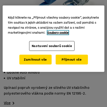
Když kliknete na „Přijmout všechny soubory cookie“, poskytnete
tím souhlas k jejich ukládání na vašem zařízení, což pomáhá s
navigací na stránce, s analýzou využití dat a s našimi
marketingovými snahami.
Soubory cookie
Nastavení souborů cookie
Zamítnout vše
Přijmout vše
Odolné polyesterové vlákno
Odolné vůči vlhosti
UV stabilní
Upínací popruh vyrobený ze silného UV stabilního
polyesterového vlákna podle normy EN 12195-2.
Více