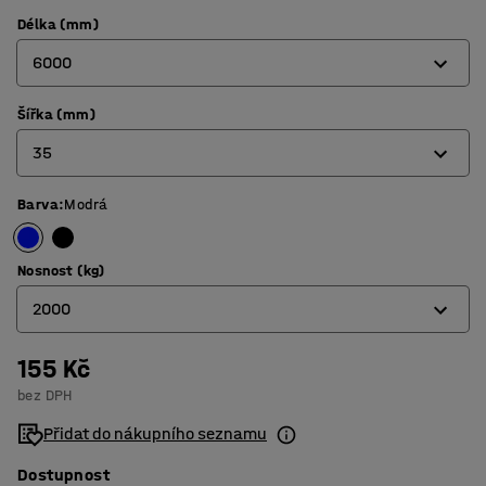
Délka (mm)
6000
Šířka (mm)
5000
35
6000
10000
Barva
:
Modrá
25
35
Nosnost (kg)
50
2000
155 Kč
800
bez DPH
2000
Přidat do nákupního seznamu
4000
Dostupnost