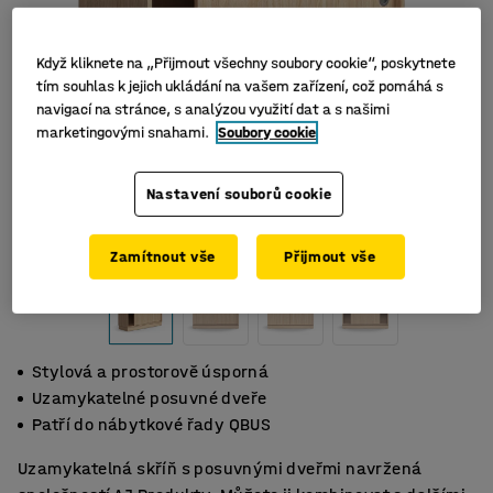
Když kliknete na „Přijmout všechny soubory cookie“, poskytnete
tím souhlas k jejich ukládání na vašem zařízení, což pomáhá s
navigací na stránce, s analýzou využití dat a s našimi
marketingovými snahami.
Soubory cookie
Nastavení souborů cookie
Zamítnout vše
Přijmout vše
Stylová a prostorově úsporná
Uzamykatelné posuvné dveře
Patří do nábytkové řady QBUS
Uzamykatelná skříň s posuvnými dveřmi navržená