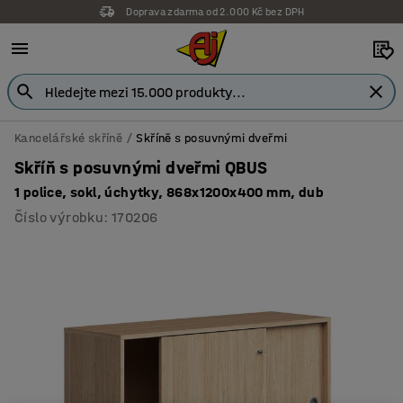
Doprava zdarma od 2.000 Kč bez DPH
Kancelářské skříně
Skříně s posuvnými dveřmi
Skříň s posuvnými dveřmi QBUS
1 police, sokl, úchytky, 868x1200x400 mm, dub
Číslo výrobku
:
170206