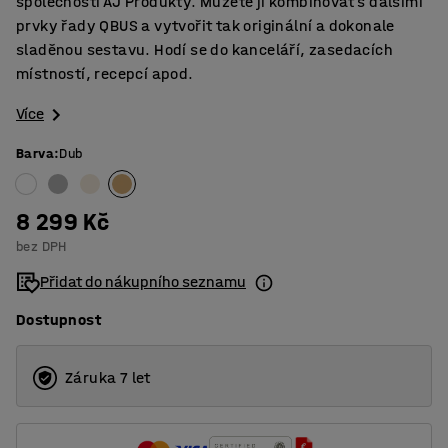
společností AJ Produkty. Můžete ji kombinovat s dalšími
prvky řady QBUS a vytvořit tak originální a dokonale
sladěnou sestavu. Hodí se do kanceláří, zasedacích
místností, recepcí apod.
Více
Barva
:
Dub
8 299 Kč
bez DPH
Přidat do nákupního seznamu
Dostupnost
Záruka 7 let