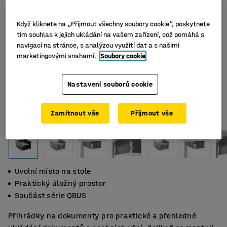
Když kliknete na „Přijmout všechny soubory cookie“, poskytnete
tím souhlas k jejich ukládání na vašem zařízení, což pomáhá s
navigací na stránce, s analýzou využití dat a s našimi
marketingovými snahami.
Soubory cookie
Nastavení souborů cookie
Zamítnout vše
Přijmout vše
Uvolní místo na stole
Praktický úložný prostor
Součást série QBUS
Přihrádky na dokumenty pro praktické a přehledné