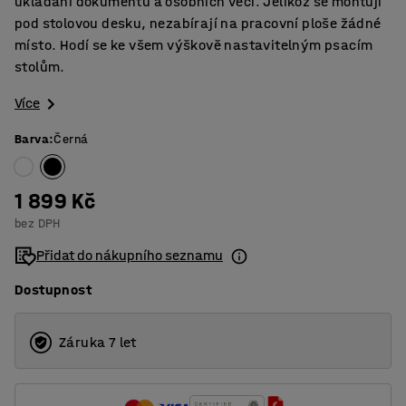
ukládání dokumentů a osobních věcí. Jelikož se montují
pod stolovou desku, nezabírají na pracovní ploše žádné
místo. Hodí se ke všem výškově nastavitelným psacím
stolům.
Více
Barva
:
Černá
1 899 Kč
bez DPH
Přidat do nákupního seznamu
Dostupnost
Záruka 7 let