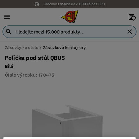
Doprava zdarma od 2.000 Kč bez DPH
Záruka 7 let
Zásuvky ke stolu
Zásuvkové kontejnery
Polička pod stůl QBUS
Bílá
Číslo výrobku
:
170473