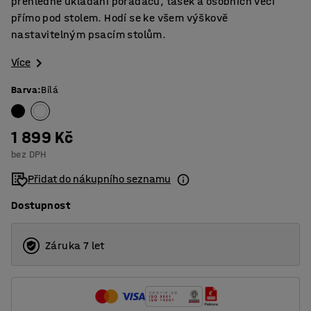
přehledné ukládání pořadačů, tašek a osobních věcí
přímo pod stolem. Hodí se ke všem výškově
nastavitelným psacím stolům.
Více
Barva
:
Bílá
1 899 Kč
bez DPH
Přidat do nákupního seznamu
Dostupnost
Záruka 7 let