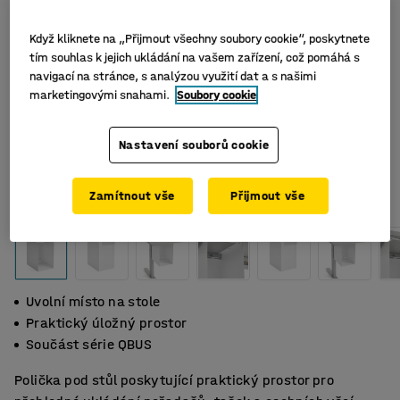
Když kliknete na „Přijmout všechny soubory cookie“, poskytnete
tím souhlas k jejich ukládání na vašem zařízení, což pomáhá s
navigací na stránce, s analýzou využití dat a s našimi
marketingovými snahami.
Soubory cookie
Nastavení souborů cookie
Zamítnout vše
Přijmout vše
Uvolní místo na stole
Praktický úložný prostor
Součást série QBUS
Polička pod stůl poskytující praktický prostor pro