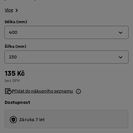
Více
Délka (mm)
400
Šířka (mm)
300
230
400
500
135 Kč
115
bez DPH
600
230
Přidat do nákupního seznamu
Dostupnost
Záruka 7 let