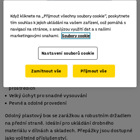
Když kliknete na „Přijmout všechny soubory cookie“, poskytnete
tím souhlas k jejich ukládání na vašem zařízení, což pomáhá s
navigací na stránce, s analýzou využití dat a s našimi
marketingovými snahami.
Soubory cookie
Nastavení souborů cookie
Zamítnout vše
Přijmout vše
Vynikající pro ukládání drobných předmětů v různých
prostředích
Velký úchyt pro snadné vysouvání
Pevné a odolné provedení
Odolný plastový box se zarážkou a robustním držadlem
na přední straně. Ideální pro ukládání drobného
materiálu v dílnách a skladech. Přepážky jsou dostupné
jako volitelné příslušenství.