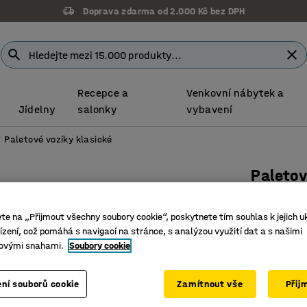
Doprava zdarma od 2.000 Kč bez DPH
Recepce a
Venkovní nábytek a
Jídelny
salonky
vybavení
Paletové vozíky klasické
Paleto
S rychlo
gumová/j
ete na „Přijmout všechny soubory cookie“, poskytnete tím souhlas k jejich u
zení, což pomáhá s navigací na stránce, s analýzou využití dat a s našimi
Číslo výro
ovými snahami.
Soubory cookie
Vhodné i 
nákladníc
ní souborů cookie
Zamítnout vše
Přij
S praktic