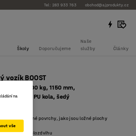
Tel: 283 933 763
obchod@ajprodukty.cz
Naše
Školy
Doporučujeme
služby
Články
vý vozík BOOST
zdvihem, 2000 kg, 1150 mm,
ednoduchá PU kola, šedý
kládání na
bku
:
31731
na nerovnoměrné povrchy, jako jsou ložné plochy
h vozidel
mout vše
kou funkcí rychlozdvihu