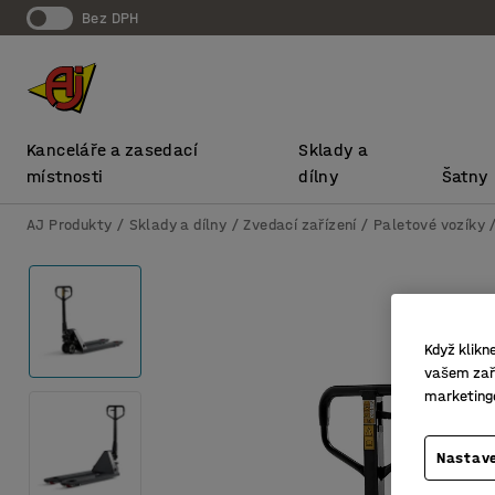
bez DPH
Kanceláře a zasedací
Sklady a
místnosti
dílny
Šatny
AJ Produkty
Sklady a dílny
Zvedací zařízení
Paletové vozíky
Když klikn
vašem zaří
marketing
Nastave