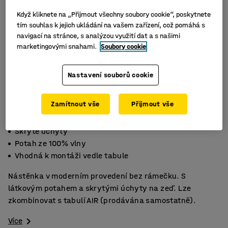
Když kliknete na „Přijmout všechny soubory cookie“, poskytnete
tím souhlas k jejich ukládání na vašem zařízení, což pomáhá s
navigací na stránce, s analýzou využití dat a s našimi
marketingovými snahami.
Soubory cookie
Nastavení souborů cookie
Zamítnout vše
Přijmout vše
Skryté úchyty
Potah ze 100% vlny
Vhodná k montáži vedle tabule
Nástěnka v moderním provedení bez rámečku. S
látkovým potahem a skrytými úchyty na zeď. Lze
zkombinovat s tabulí AIR (prodávána samostatně).
Více