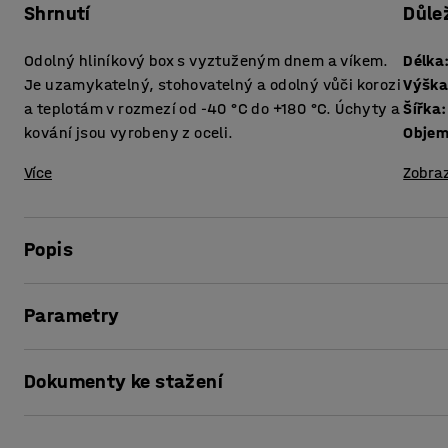
Shrnutí
Důle
Odolný hliníkový box s vyztuženým dnem a víkem.
Délka
Je uzamykatelný, stohovatelný a odolný vůči korozi
Výšk
a teplotám v rozmezí od -40 °C do +180 °C. Úchyty a
Šířka
:
kování jsou vyrobeny z oceli.
Obje
Více
Zobraz
Popis
Robustní hliníkový box na přepravu a skladování v průmys
Parametry
Box je vybaven ocelovými rohy, které usnadňují stohování
Délka
:
782
mm
Dokumenty ke stažení
Výška
:
410
mm
Díky vysoké odolnosti vůči korozi a teplotním výkyvům př
Šířka
:
585
mm
udržitelnou volbu pro různé potřeby skladování.
Objem
:
157
l
Vytisknout stránku