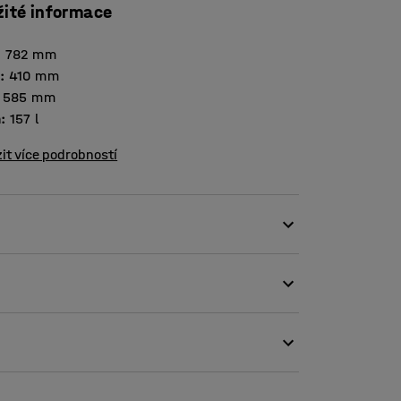
žité informace
:
782
mm
a
:
410
mm
585
mm
m
:
157
l
it více podrobností
lovém prostředí, stavebnictví apod.
 více beden na sebe.
edstavuje tento hliníkový box bezpečnou a