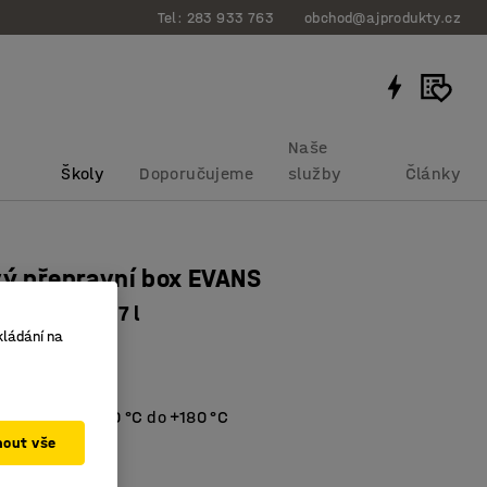
Tel: 283 933 763
obchod@ajprodukty.cz
Naše
Školy
Doporučujeme
služby
Články
vý přepravní box EVANS
410 mm, 157 l
kládání na
bku
:
90254
é dno a víko
eplotám od -40 °C do +180 °C
či korozi
mout vše