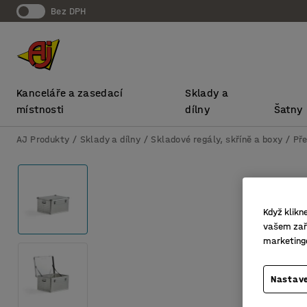
bez DPH
Kanceláře a zasedací
Sklady a
místnosti
dílny
Šatny
AJ Produkty
Sklady a dílny
Skladové regály, skříně a boxy
Pře
Když klikn
vašem zaří
marketing
Nastave