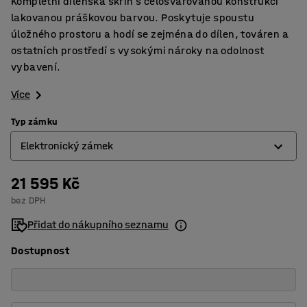
Kompletní dílenská skříň s celosvařovanou konstrukcí
lakovanou práškovou barvou. Poskytuje spoustu
úložného prostoru a hodí se zejména do dílen, továren a
ostatních prostředí s vysokými nároky na odolnost
vybavení.
Více
Typ zámku
Elektronický zámek
21 595 Kč
Elektronický zámek
bez DPH
Mechanický zámek
Přidat do nákupního seznamu
Dostupnost