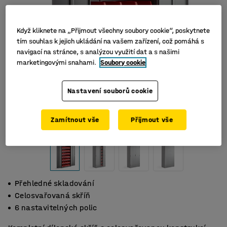
Když kliknete na „Přijmout všechny soubory cookie“, poskytnete
tím souhlas k jejich ukládání na vašem zařízení, což pomáhá s
navigací na stránce, s analýzou využití dat a s našimi
marketingovými snahami.
Soubory cookie
Nastavení souborů cookie
Zamítnout vše
Přijmout vše
Přehledné skladování
Celosvařovaná skříň
6 nastavitelných polic