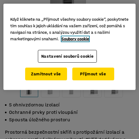
Když kliknete na „Přijmout všechny soubory cookie“, poskytnete
tím souhlas k jejich ukládání na vašem zařízení, což pomáhá s
navigací na stránce, s analýzou využití dat a s našimi
marketingovými snahami.
Soubory cookie
Nastavení souborů cookie
Zamítnout vše
Přijmout vše
S ohnivzdornou izolací
Ochranné prvky proti vloupání
Spousta úložného prostoru
Prostorná bezpečnostní skříň s protipožární izolací a