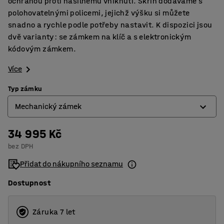
ochranou proti násilnému vniknutí. Skříň dodáváme s
polohovatelnými policemi, jejichž výšku si můžete
snadno a rychle podle potřeby nastavit. K dispozici jsou
dvě varianty: se zámkem na klíč a s elektronickým
kódovým zámkem.
Více
Typ zámku
Mechanický zámek
34 995 Kč
Elektronický zámek
bez DPH
Mechanický zámek
Přidat do nákupního seznamu
Dostupnost
Záruka 7 let