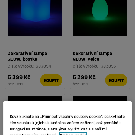
Dekorativní lampa
Dekorativní lampa
GLOW, kostka
GLOW, vejce
Číslo výrobku
:
383054
Číslo výrobku
:
383053
5 399 Kč
5 399 Kč
KOUPIT
KOUPIT
bez DPH
bez DPH
Když kliknete na „Přijmout všechny soubory cookie“, poskytnete
tím souhlas k jejich ukládání na vašem zařízení, což pomáhá s
navigací na stránce, s analýzou využití dat a s našimi