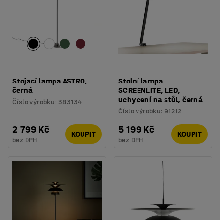
Stojací lampa ASTRO,
Stolní lampa
černá
SCREENLITE, LED,
uchycení na stůl, černá
Číslo výrobku
:
383134
Číslo výrobku
:
91212
2 799 Kč
5 199 Kč
KOUPIT
KOUPIT
bez DPH
bez DPH