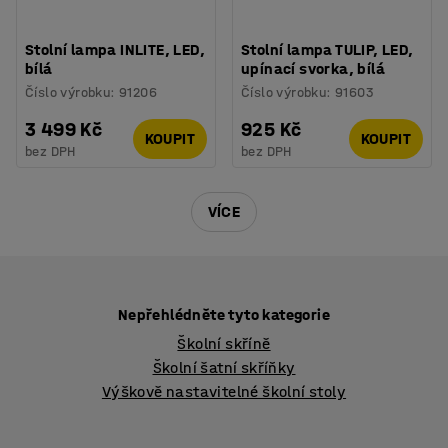
Stolní lampa INLITE, LED,
Stolní lampa TULIP, LED,
bílá
upínací svorka, bílá
Číslo výrobku
:
91206
Číslo výrobku
:
91603
3 499 Kč
925 Kč
KOUPIT
KOUPIT
bez DPH
bez DPH
VÍCE
Nepřehlédněte tyto kategorie
Školní skříně
Školní šatní skříňky
Výškově nastavitelné školní stoly