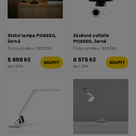
Stolní lampa PICASSO,
Závěsné svítidlo
černá
PICASSO, černé
Číslo výrobku
:
383336
Číslo výrobku
:
383362
5 699 Kč
6 575 Kč
KOUPIT
KOUPIT
bez DPH
bez DPH