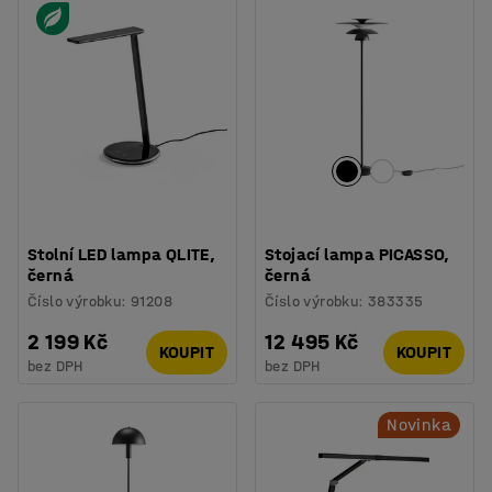
Stolní LED lampa QLITE,
Stojací lampa PICASSO,
černá
černá
Číslo výrobku
:
91208
Číslo výrobku
:
383335
2 199 Kč
12 495 Kč
KOUPIT
KOUPIT
bez DPH
bez DPH
Novinka