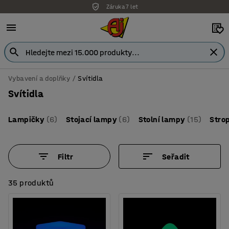
Záruka 7 let
Vybavení a doplňky
Svítidla
Svítidla
Lampičky
(6)
Stojací lampy
(6)
Stolní lampy
(15)
Strop
Filtr
Seřadit
35 produktů