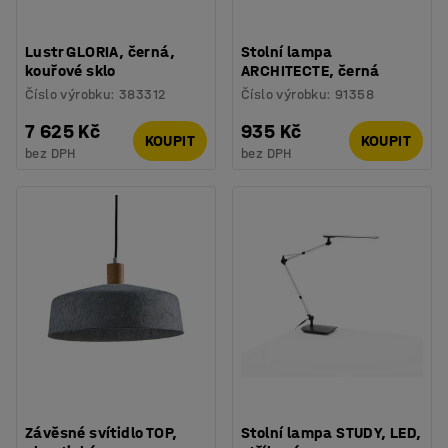
Lustr GLORIA, černá,
Stolní lampa
kouřové sklo
ARCHITECTE, černá
Číslo výrobku
:
383312
Číslo výrobku
:
91358
7 625 Kč
935 Kč
KOUPIT
KOUPIT
bez DPH
bez DPH
Závěsné svítidlo TOP,
Stolní lampa STUDY, LED,