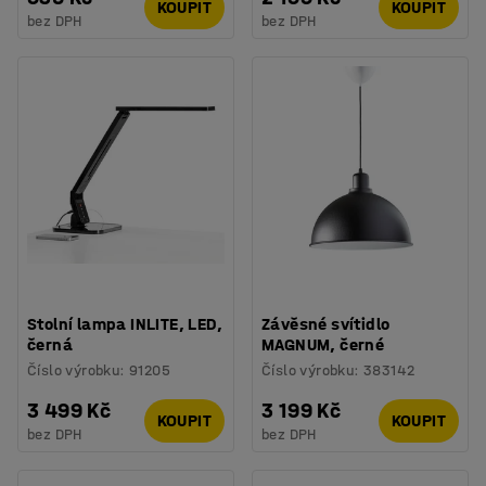
KOUPIT
KOUPIT
bez DPH
bez DPH
Stolní lampa INLITE, LED,
Závěsné svítidlo
černá
MAGNUM, černé
Číslo výrobku
:
91205
Číslo výrobku
:
383142
3 499 Kč
3 199 Kč
KOUPIT
KOUPIT
bez DPH
bez DPH