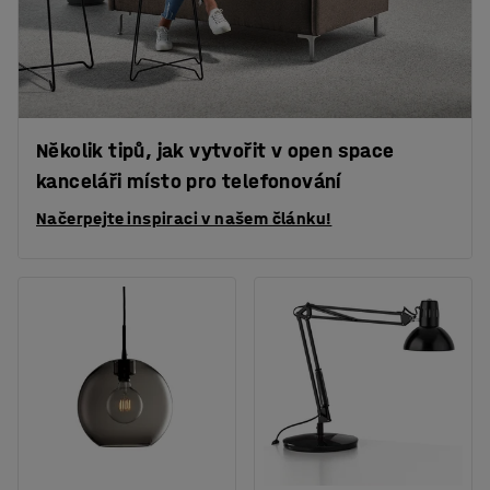
Několik tipů, jak vytvořit v open space
kanceláři místo pro telefonování
Načerpejte inspiraci v našem článku!