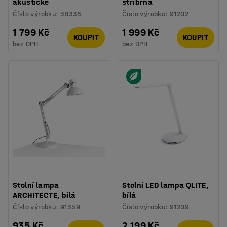
akustické
stříbrná
Číslo výrobku
:
38335
Číslo výrobku
:
91202
1 799 Kč
1 999 Kč
KOUPIT
KOUPIT
bez DPH
bez DPH
Stolní lampa
Stolní LED lampa QLITE,
ARCHITECTE, bílá
bílá
Číslo výrobku
:
91359
Číslo výrobku
:
91209
935 Kč
2 199 Kč