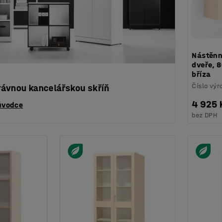
Nástěnn
dveře, 
bříza
Číslo výr
rávnou kancelářskou skříň
4 925 
ůvodce
bez DPH