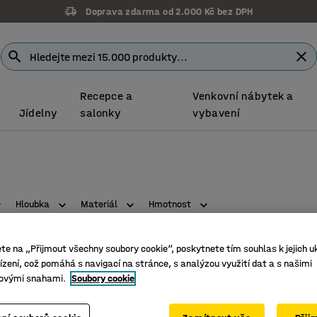
Doprava zdarma od 2.000 Kč bez DPH
Recepce a
Venkovní nábytek a
Jídelny
salonky
vybavení
Hloubka
Materiál
Hmotnost
ete na „Přijmout všechny soubory cookie“, poskytnete tím souhlas k jejich u
zení, což pomáhá s navigací na stránce, s analýzou využití dat a s našimi
ovými snahami.
Soubory cookie