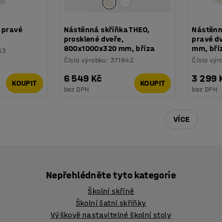
 pravé
Nástěnná skříňka THEO,
Nástěnn
prosklené dveře,
pravé d
800x1000x320 mm, bříza
mm, bří
33
Číslo výrobku
:
371842
Číslo výr
6 549 Kč
3 299 
KOUPIT
KOUPIT
bez DPH
bez DPH
VÍCE
Nepřehlédněte tyto kategorie
Školní skříně
Školní šatní skříňky
Výškově nastavitelné školní stoly