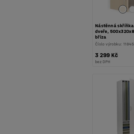
Nástěnná skříňka
dveře, 500x320x
bříza
Číslo výrobku
:
1184
3 299 Kč
bez DPH