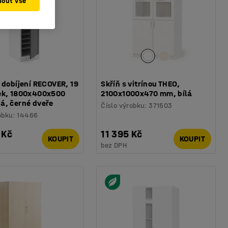
mout vše
 dobíjení RECOVER, 19
Skříň s vitrínou THEO,
ek, 1800x400x500
2100x1000x470 mm, bílá
á, černé dveře
Číslo výrobku
:
371503
obku
:
14466
 Kč
11 395 Kč
KOUPIT
KOUPIT
bez DPH