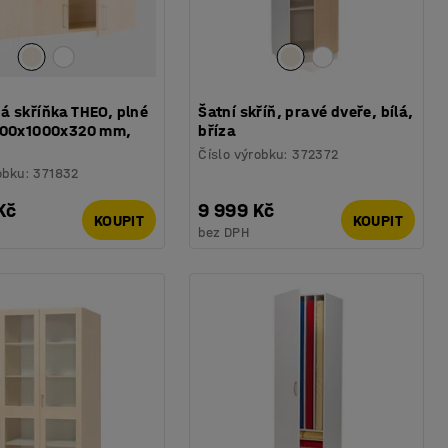
á skříňka THEO, plné
Šatní skříň, pravé dveře, bílá,
800x1000x320 mm,
bříza
Číslo výrobku
:
372372
obku
:
371832
Kč
9 999 Kč
KOUPIT
KOUPIT
bez DPH