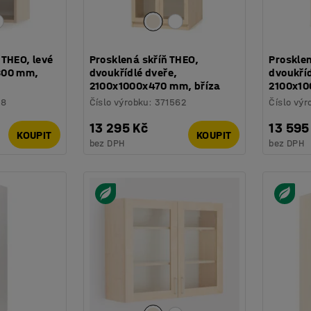
 THEO, levé
Prosklená skříň THEO,
Prosklen
800 mm,
dvoukřídlé dveře,
dvoukříd
2100x1000x470 mm, bříza
2100x10
58
Číslo výrobku
:
371562
Číslo výr
13 295 Kč
13 595
KOUPIT
KOUPIT
bez DPH
bez DPH