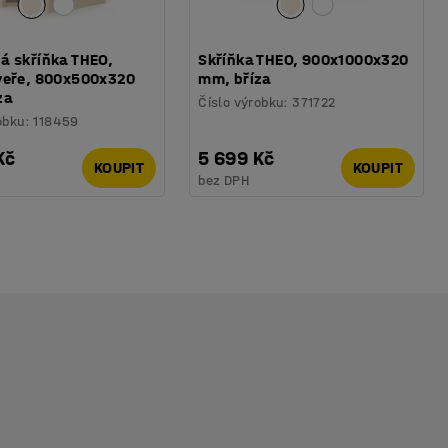
á skříňka THEO,
Skříňka THEO, 900x1000x320
veře, 800x500x320
mm, bříza
za
Číslo výrobku
:
371722
obku
:
118459
Kč
5 699 Kč
KOUPIT
KOUPIT
bez DPH