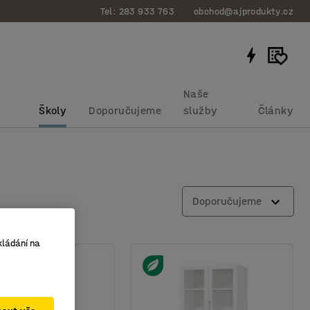
Tel: 283 933 763
obchod@ajprodukty.cz
Naše
Školy
Doporučujeme
služby
Články
Doporučujeme
kládání na