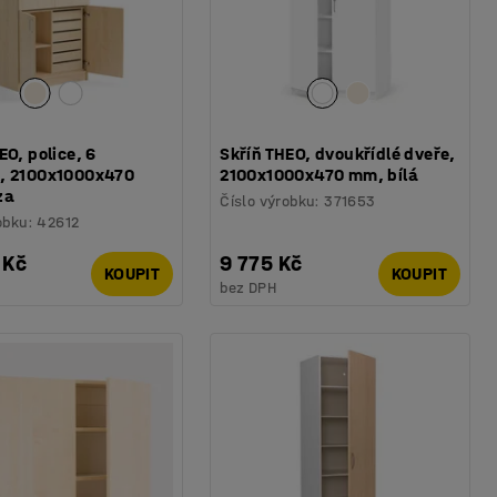
EO, police, 6
Skříň THEO, dvoukřídlé dveře,
, 2100x1000x470
2100x1000x470 mm, bílá
za
Číslo výrobku
:
371653
obku
:
42612
 Kč
9 775 Kč
KOUPIT
KOUPIT
bez DPH