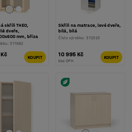
á skříň THEO,
Skříň na matrace, levé dveře,
lé dveře,
bílá, bílá
00x600 mm, bříza
Číslo výrobku
:
372323
obku
:
371582
 Kč
10 995 Kč
KOUPIT
KOUPIT
bez DPH