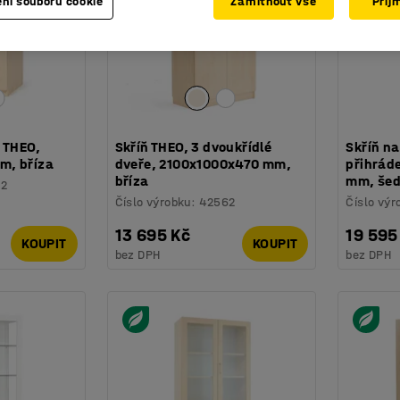
ní souborů cookie
Zamítnout vše
Přij
 THEO,
Skříň THEO, 3 dvoukřídlé
Skříň na
m, bříza
dveře, 2100x1000x470 mm,
přihrád
bříza
mm, šed
72
Číslo výrobku
:
42562
Číslo výr
13 695 Kč
19 595
KOUPIT
KOUPIT
bez DPH
bez DPH