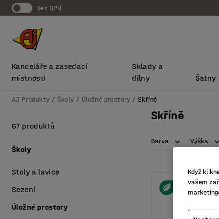
bez DPH
Kanceláře a zasedací
Sklady a
místnosti
dílny
Šatny
AJ Produkty
Školy
Úložné prostory
Skříně
Skříně
67 produktů
Barva
Výška
Školy
Stoly a lavice
Když klikn
vašem zaří
Sezení
marketing
Úložné prostory