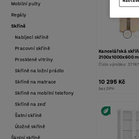
Nastave
Mobilní pulty
Regály
Skříně
Nabíjecí skříně
Pracovní skříně
Kancelářská skříň
2100x1000x600 m
Prosklené vitríny
Číslo výrobku
:
3716
Skříně na ložní prádlo
10 295 Kč
Skříně na matrace
bez DPH
Skříně na mobilní telefony
Skříně na zeď
Šatní skříně
Úložné skříně
Školní skříně