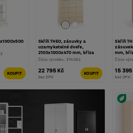
00x1000x500
Skříň THEO, zásuvky a
Skříň TH
uzamykatelné dveře,
zásuvek
2100x1000x470 mm, bříza
mm, bří
03
Číslo výrobku
:
374062
Číslo výr
22 795 Kč
15 395
KOUPIT
KOUPIT
bez DPH
bez DPH