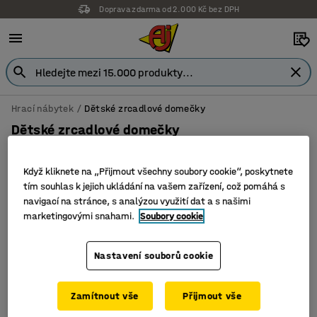
Doprava zdarma od 2.000 Kč bez DPH
Hrací nábytek
Dětské zrcadlové domečky
Dětské zrcadlové domečky
Když kliknete na „Přijmout všechny soubory cookie“, poskytnete
tím souhlas k jejich ukládání na vašem zařízení, což pomáhá s
Filtr
Seřadit
navigací na stránce, s analýzou využití dat a s našimi
marketingovými snahami.
Soubory cookie
1 produktů
Nastavení souborů cookie
Zamítnout vše
Přijmout vše