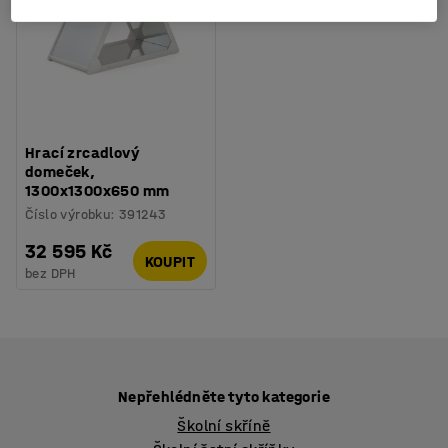
Hrací zrcadlový
domeček,
1300x1300x650 mm
Číslo výrobku
:
391243
32 595 Kč
KOUPIT
bez DPH
Nepřehlédněte tyto kategorie
Školní skříně