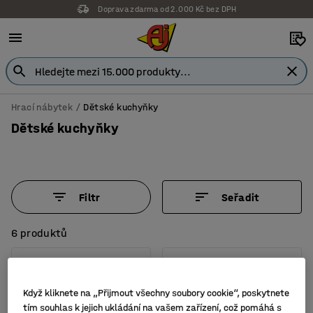
Doprava zdarma od 2.000 Kč bez DPH
Hrací nábytek
Dětské kuchyňky
Dětské kuchyňky
Filtr
Seřadit
6 produktů
Když kliknete na „Přijmout všechny soubory cookie“, poskytnete
tím souhlas k jejich ukládání na vašem zařízení, což pomáhá s