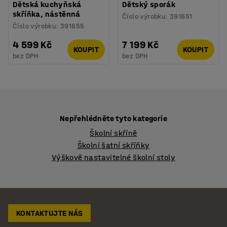
Dětská kuchyňská
Dětský sporák
skříňka, nástěnná
Číslo výrobku
:
391651
Číslo výrobku
:
391655
4 599 Kč
7 199 Kč
KOUPIT
KOUPIT
bez DPH
bez DPH
Nepřehlédněte tyto kategorie
Školní skříně
Školní šatní skříňky
Výškově nastavitelné školní stoly
KONTAKTUJTE NÁS