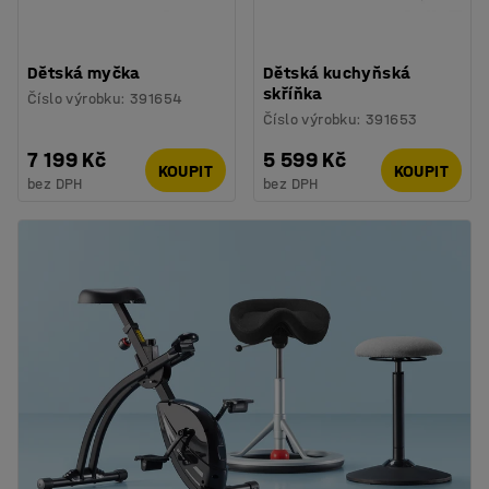
Dětská myčka
Dětská kuchyňská
skříňka
Číslo výrobku
:
391654
Číslo výrobku
:
391653
7 199 Kč
5 599 Kč
KOUPIT
KOUPIT
bez DPH
bez DPH