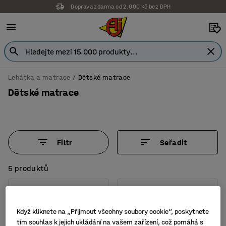
Doprava zdarma od 2.000 Kč bez DPH
Lehátka a matrace
Dětské matrace
Dětské matrace
Filtr
Seřadit
5 produktů
Když kliknete na „Přijmout všechny soubory cookie“, poskytnete
tím souhlas k jejich ukládání na vašem zařízení, což pomáhá s