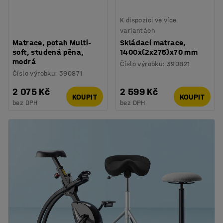
K dispozici ve více
variantách
Matrace, potah Multi-
Skládací matrace,
soft, studená pěna,
1400x(2x275)x70 mm
modrá
Číslo výrobku
:
390821
Číslo výrobku
:
390871
2 075 Kč
2 599 Kč
KOUPIT
KOUPIT
bez DPH
bez DPH