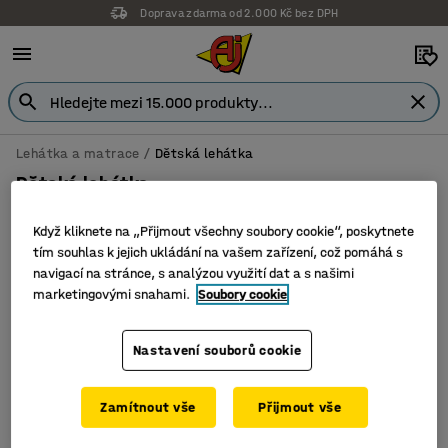
Doprava zdarma od 2.000 Kč bez DPH
Lehátka a matrace
Dětská lehátka
Dětská lehátka
Když kliknete na „Přijmout všechny soubory cookie“, poskytnete
tím souhlas k jejich ukládání na vašem zařízení, což pomáhá s
navigací na stránce, s analýzou využití dat a s našimi
Filtr
Seřadit
marketingovými snahami.
Soubory cookie
1 produktů
Nastavení souborů cookie
Zamítnout vše
Přijmout vše