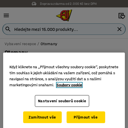
Doprava zdarma od 2.000 Kč bez DPH
Vybavení recepce
Otomany
Otomany
Když kliknete na „Přijmout všechny soubory cookie“, poskytnete
tím souhlas k jejich ukládání na vašem zařízení, což pomáhá s
navigací na stránce, s analýzou využití dat a s našimi
Filtr
Seřadit
marketingovými snahami.
Soubory cookie
2 produktů
Nastavení souborů cookie
Zamítnout vše
Přijmout vše