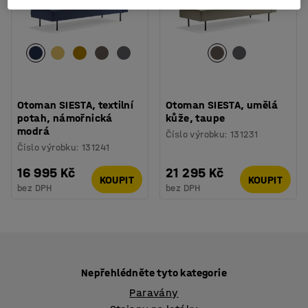
Otoman SIESTA, textilní
Otoman SIESTA, umělá
potah, námořnická
kůže, taupe
modrá
Číslo výrobku
:
131231
Číslo výrobku
:
131241
16 995 Kč
21 295 Kč
KOUPIT
KOUPIT
bez DPH
bez DPH
Nepřehlédněte tyto kategorie
Paravány