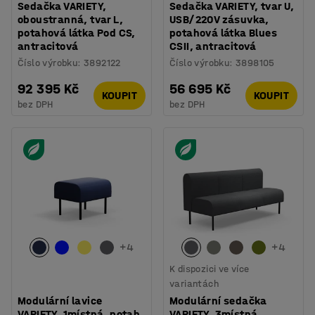
Sedačka VARIETY,
Sedačka VARIETY, tvar U,
oboustranná, tvar L,
USB/220V zásuvka,
potahová látka Pod CS,
potahová látka Blues
antracitová
CSII, antracitová
Číslo výrobku
:
3892122
Číslo výrobku
:
3898105
92 395 Kč
56 695 Kč
KOUPIT
KOUPIT
bez DPH
bez DPH
+
4
+
4
K dispozici ve více
variantách
Modulární lavice
Modulární sedačka
VARIETY, 1místná, potah
VARIETY, 3místná,