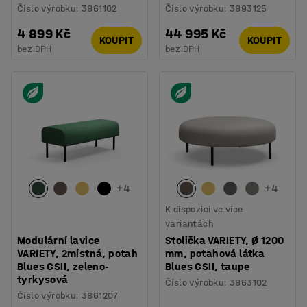
Číslo výrobku
:
3861102
Číslo výrobku
:
3893125
4 899 Kč
44 995 Kč
KOUPIT
KOUPIT
bez DPH
bez DPH
+
4
+
4
K dispozici ve více
variantách
Modulární lavice
Stolička VARIETY, Ø 1200
VARIETY, 2místná, potah
mm, potahová látka
Blues CSII, zeleno-
Blues CSII, taupe
tyrkysová
Číslo výrobku
:
3863102
Číslo výrobku
:
3861207