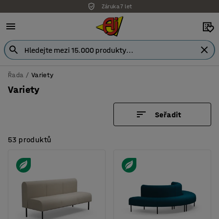
Záruka 7 let
Řada
Variety
Variety
Seřadit
53 produktů