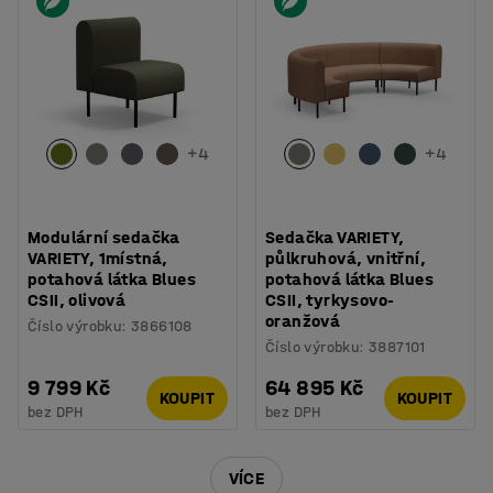
+
4
+
4
Modulární sedačka
Sedačka VARIETY,
VARIETY, 1místná,
půlkruhová, vnitřní,
potahová látka Blues
potahová látka Blues
CSII, olivová
CSII, tyrkysovo-
oranžová
Číslo výrobku
:
3866108
Číslo výrobku
:
3887101
9 799 Kč
64 895 Kč
KOUPIT
KOUPIT
bez DPH
bez DPH
VÍCE