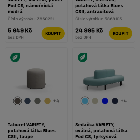
Pod CS, námořnická
potahová látka Blues
modrá
CSII, antracitová
Číslo výrobku
:
3860221
Číslo výrobku
:
3868105
5 649 Kč
24 995 Kč
KOUPIT
KOUPIT
bez DPH
bez DPH
+
4
+
4
Taburet VARIETY,
Sedačka VARIETY,
potahová látka Blues
oválná, potahová látka
CSII, taupe
Pod CS, tyrkysová