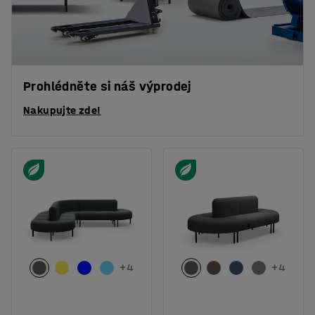
Prohlédněte si náš výprodej
Nakupujte zde!
+
4
+
4