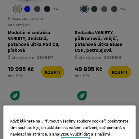
+
4
+
4
K dispozici ve více
variantách
Modulární sedačka
Sedačka VARIETY,
VARIETY, 3místná,
půlkruhová, vnější,
potahová látka Pod CS,
potahová látka Blues
písková
CSII, petrolejová
Číslo výrobku
:
3868127
Číslo výrobku
:
3888106
19 995 Kč
49 895 Kč
KOUPIT
KOUPIT
bez DPH
bez DPH
Když kliknete na „Přijmout všechny soubory cookie“, poskytnete
tím souhlas k jejich ukládání na vašem zařízení, což pomáhá s
navigací na stránce, s analýzou využití dat a s našimi
+
4
+
4