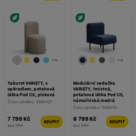
+
4
+
4
Taburet VARIETY, s
Modulární sedačka
opěradlem, potahová
VARIETY, 1místná,
látka Pod CS, písková
potahová látka Pod CS,
námořnická modrá
Číslo výrobku
:
3860127
Číslo výrobku
:
3866121
7 799 Kč
8 799 Kč
KOUPIT
KOUPIT
bez DPH
bez DPH