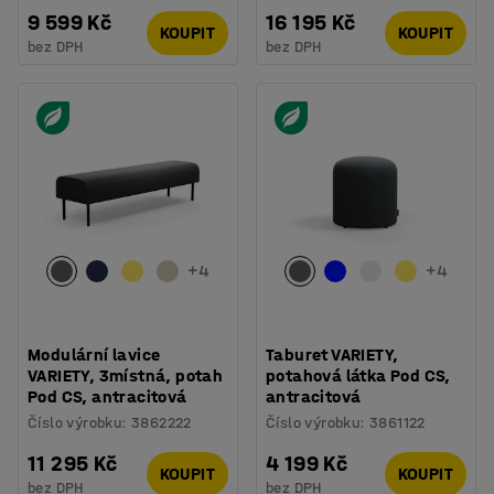
9 599 Kč
16 195 Kč
KOUPIT
KOUPIT
bez DPH
bez DPH
+
4
+
4
Modulární lavice
Taburet VARIETY,
VARIETY, 3místná, potah
potahová látka Pod CS,
Pod CS, antracitová
antracitová
Číslo výrobku
:
3862222
Číslo výrobku
:
3861122
11 295 Kč
4 199 Kč
KOUPIT
KOUPIT
bez DPH
bez DPH