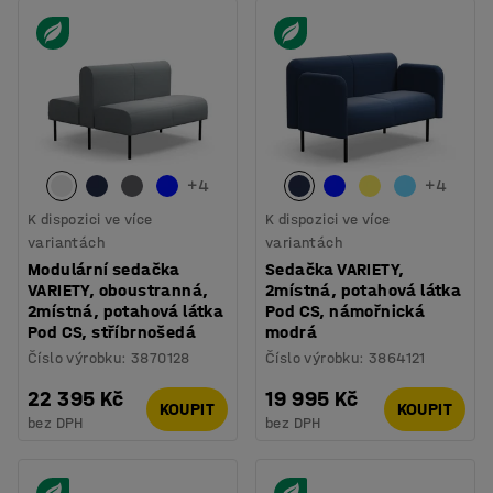
+
4
+
4
K dispozici ve více
K dispozici ve více
variantách
variantách
Modulární sedačka
Sedačka VARIETY,
VARIETY, oboustranná,
2místná, potahová látka
2místná, potahová látka
Pod CS, námořnická
Pod CS, stříbrnošedá
modrá
Číslo výrobku
:
3870128
Číslo výrobku
:
3864121
22 395 Kč
19 995 Kč
KOUPIT
KOUPIT
bez DPH
bez DPH