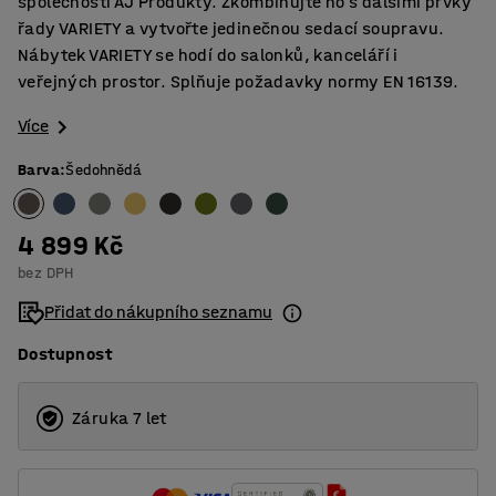
společnosti AJ Produkty. Zkombinujte ho s dalšími prvky
řady VARIETY a vytvořte jedinečnou sedací soupravu.
Nábytek VARIETY se hodí do salonků, kanceláří i
veřejných prostor. Splňuje požadavky normy EN 16139.
Více
Barva
:
Šedohnědá
4 899 Kč
bez DPH
Přidat do nákupního seznamu
Dostupnost
Záruka 7 let