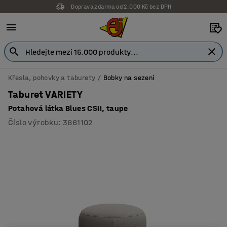
Doprava zdarma od 2.000 Kč bez DPH
Záruka 7 let
Křesla, pohovky a taburety
Bobky na sezení
Taburet VARIETY
Potahová látka Blues CSII, taupe
Číslo výrobku
:
3861102