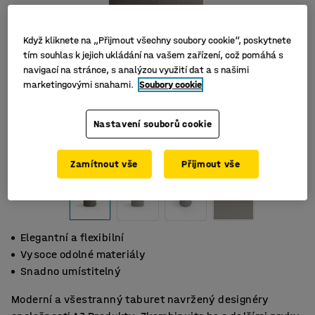
Když kliknete na „Přijmout všechny soubory cookie“, poskytnete
tím souhlas k jejich ukládání na vašem zařízení, což pomáhá s
navigací na stránce, s analýzou využití dat a s našimi
marketingovými snahami.
Soubory cookie
Nastavení souborů cookie
Zamítnout vše
Přijmout vše
Elegantní a flexibilní
Vysoce odolné materiály
Snadno umístitelný
Moderní a všestranný taburet navržený designéry