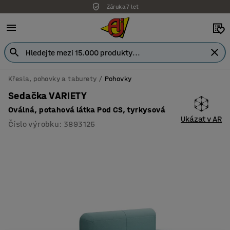
Záruka 7 let
Křesla, pohovky a taburety
Pohovky
Sedačka VARIETY
Oválná, potahová látka Pod CS, tyrkysová
Ukázat v AR
Číslo výrobku
:
3893125