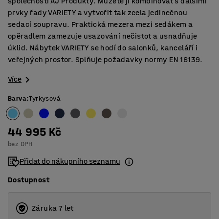
společnosti AJ Produkty. Můžete ji kombinovat s dalšími
prvky řady VARIETY a vytvořit tak zcela jedinečnou
sedací soupravu. Praktická mezera mezi sedákem a
opěradlem zamezuje usazování nečistot a usnadňuje
úklid. Nábytek VARIETY se hodí do salonků, kanceláří i
veřejných prostor. Splňuje požadavky normy EN 16139.
Více
Barva
:
Tyrkysová
44 995 Kč
bez DPH
Přidat do nákupního seznamu
Dostupnost
Záruka 7 let